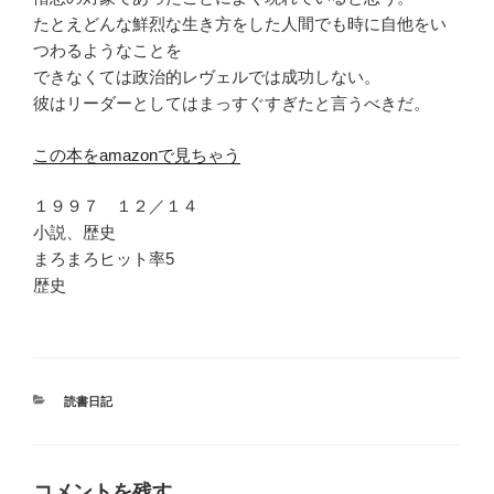
たとえどんな鮮烈な生き方をした人間でも時に自他をい
つわるようなことを
できなくては政治的レヴェルでは成功しない。
彼はリーダーとしてはまっすぐすぎたと言うべきだ。
この本をamazonで見ちゃう
１９９７ １２／１４
小説、歴史
まろまろヒット率5
歴史
カ
読書日記
テ
ゴ
リ
ー
コメントを残す