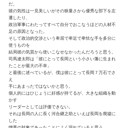
だ。
彼の気性は一見美しいがその狭量さから優秀な部下を左
遷したり、
政治軍事にわたってすべて自分でおこなうほどの人材不
足の原因となった。
そして政治的交渉という卑屈で卑近で卑怯な手を多分に
使うものを
結局彼の気質から使いこなせなかったんだろうと思う。
司馬遼太郎は「彼にとって長岡という小さい藩に生まれ
たことが最大の不幸」
と最後に述べているが、僕は彼にとって長岡７万石でさ
え
手にあまったではないかと思う。
個人的にはひじょうに好感が持てるが、大きな組織を動
かす
リーダーとしては評価できない。
それは長岡の人に長く河合継之助といえば長岡を廃墟に
した
憎悪の対象であったことによく現れていると思う。