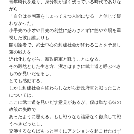
青年時代を送り、身分制が強く残っている時代でありな
がら
「自分は長岡藩をしょって立つ人間になる」と信じて疑
わなかった。
小手先の小才や目先の利益に惑わされずに筋や立場を重
視した彼は誰よりも
開明論者で、武士中心の封建社会が終わることを予見し
藩の戦力を
近代化しながら、新政府軍と戦うことになる。
その毅然とした生き方、潔さはまさに武士道と呼ぶべき
ものが見いだせるし、
とても感動する。
しかし封建社会を終わらしながら新政府軍と戦ったこと
については、
ここに武士道を見いだす意見があるが、僕は単なる彼の
政策の失敗で
あったように思える。もし戦うなら躊躇なく徹底して戦
うべきだったし、
交渉するならばもっと早くにアクションを起こせたはず