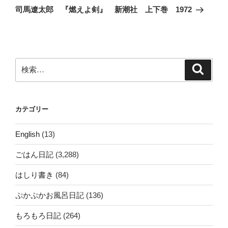
ゲ
の
司馬遼太郎 『燃えよ剣』 新潮社 上下巻 1972
投
ー
稿
シ
ョ
ン
検
検
索
索:
カテゴリー
English
(13)
ごはん日記
(3,288)
はしり書き
(84)
ぷかぷかお風呂日記
(136)
もろもろ日記
(264)