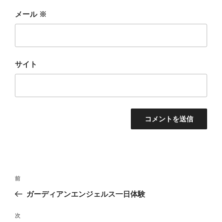
メール
※
サイト
投
前
前
稿
の
ガーディアンエンジェルス一日体験
ナ
投
ビ
稿
次
次