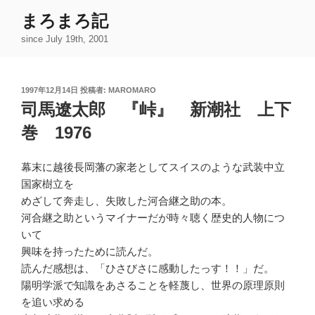
コ
まろまろ記
ン
since July 19th, 2001
テ
ン
ツ
投
1997年12月14日
投稿者:
MAROMARO
へ
稿
司馬遼太郎 『峠』 新潮社 上下
ス
日:
キ
巻 1976
ッ
プ
幕末に越後長岡藩の家老としてスイスのような武装中立
国家樹立を
めざして奔走し、失敗した河合継之助の本。
河合継之助というマイナーだが時々聴く歴史的人物につ
いて
興味を持ったために読んだ。
読んだ感想は、「ひさびさに感動したっす！！」だ。
陽明学派で知識をあさることを軽蔑し、世界の原理原則
を追い求める