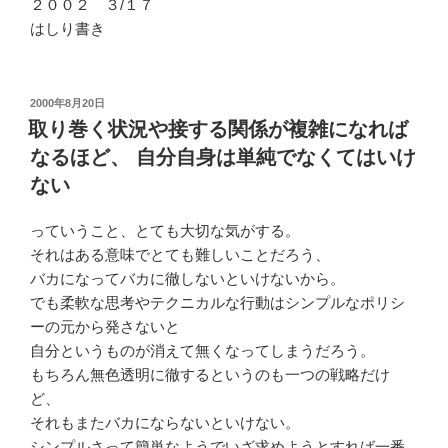
２００２ ３/１７
はしり書き
投
2000年8月20日
稿
取り巻く状況や接する関係が複雑になれば
日:
なるほど、 自分自身は単純でなくてはいけ
ない
っていうこと、とても大切な気がする。
それはある意味でとても難しいことだろう、
バカになってバカに徹しないといけないから。
でも柔軟な思考やテクニカルな行動はシンプルなポリシ
ーの元から発さないと
自分というものが消えて無くなってしまうだろう。
もちろん無色透明に徹するというのも一つの戦略だけ
ど、
それもまたバカにならないといけない。
シンプルさって簡単なようでいざ求めようとすれば一番