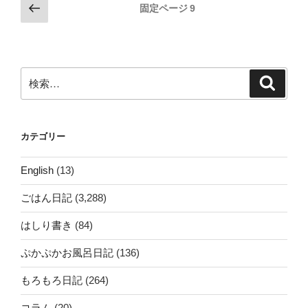
投
前
固定ページ
9
の
稿
ペ
の
ー
ペ
ジ
検
検
ー
索
索:
ジ
送
カテゴリー
り
English
(13)
ごはん日記
(3,288)
はしり書き
(84)
ぷかぷかお風呂日記
(136)
もろもろ日記
(264)
コラム
(20)