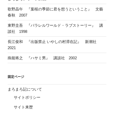
歌野晶午 『葉桜の季節に君を想うということ』 文藝
春秋 2007
東野圭吾 『パラレルワールド・ラブストーリー』 講
談社 1998
長江俊和 『出版禁止 いやしの村滞在記』 新潮社
2021
殊能将之 『ハサミ男』 講談社 2002
固定ページ
まろまろ記について
サイトポリシー
サイト来歴