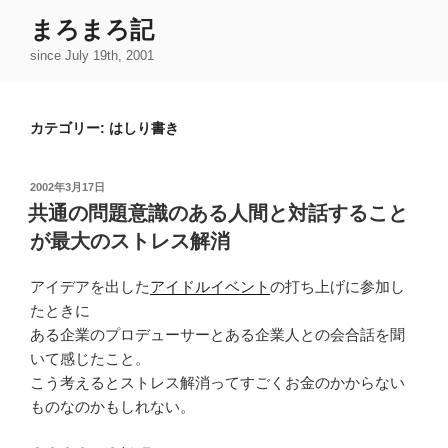
コ
まろまろ記
ン
since July 19th, 2001
テ
ン
ツ
カテゴリー:
はしり書き
へ
ス
キ
投
2002年3月17日
ッ
稿
共通の問題意識のある人間と対話すること
日:
プ
が最大のストレス解消
アイデアを出した
アイドルイベント
の打ち上げに参加し
たときに
ある企業のプロデューサーとある企業人との会合話を聞
いて感じたこと。
こう考えるとストレス解消ってすごくお金のかからない
ものなのかもしれない。