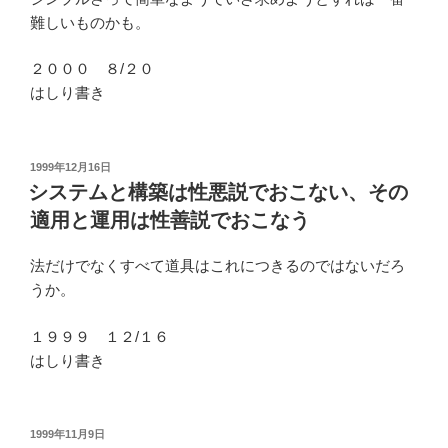
難しいものかも。
２０００ ８/２０
はしり書き
投
1999年12月16日
稿
システムと構築は性悪説でおこない、その
日:
適用と運用は性善説でおこなう
法だけでなくすべて道具はこれにつきるのではないだろ
うか。
１９９９ １２/１６
はしり書き
投
1999年11月9日