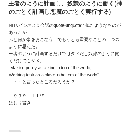
稿
王者のように計画し、奴隷のように働く(神
日:
のごとく計画し悪魔のごとく実行する)
NHKビジネス英会話のquote-unquoteで似たようなものが
あったが
ふと何か事をおこなう上でもっとも重要なことの一つの
ように思えた。
王者のように計画するだけではダメだし奴隷のように働
くだけでもダメ。
“Making policy as a king in top of the world,
Working task as a slave in bottom of the world”
・・・と言ったところだろうか？
１９９９ １１/９
はしり書き