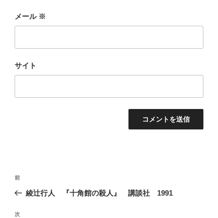
メール
※
サイト
投
前
前
稿
の
綾辻行人 『十角館の殺人』 講談社 1991
ナ
投
ビ
稿
次
次