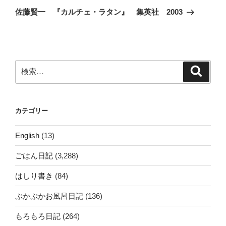
ゲ
の
佐藤賢一 『カルチェ・ラタン』 集英社 2003
投
ー
稿
シ
ョ
ン
検
検
索
索:
カテゴリー
English
(13)
ごはん日記
(3,288)
はしり書き
(84)
ぷかぷかお風呂日記
(136)
もろもろ日記
(264)