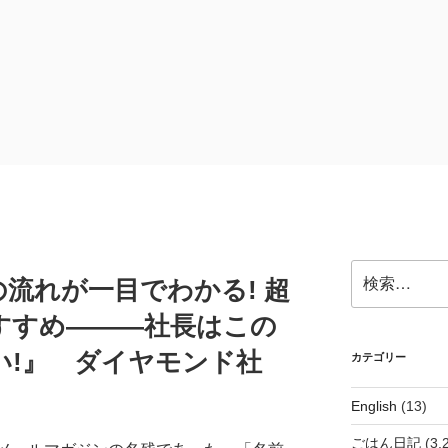
検
流れが一目でわかる! 超
索:
すすめ―――社長はこの
い!』 ダイヤモンド社
カテゴリー
English
(13)
ごはん日記
(3,