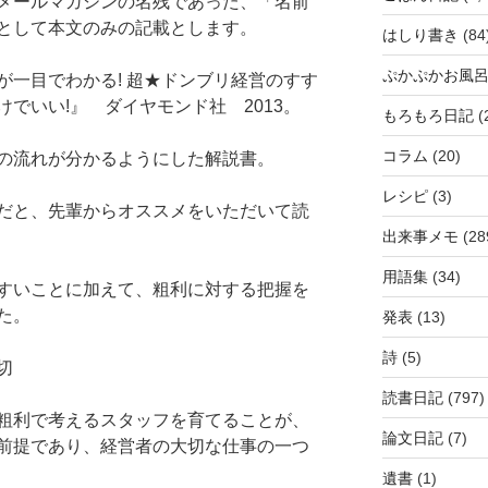
メールマガジンの名残であった、「名前
として本文のみの記載とします。
はしり書き
(84
ぷかぷかお風
が一目でわかる! 超★ドンブリ経営のすす
でいい!』 ダイヤモンド社 2013。
もろもろ日記
(
コラム
(20)
の流れが分かるようにした解説書。
レシピ
(3)
だと、先輩からオススメをいただいて読
出来事メモ
(28
用語集
(34)
すいことに加えて、粗利に対する把握を
た。
発表
(13)
詩
(5)
切
読書日記
(797)
粗利で考えるスタッフを育てることが、
論文日記
(7)
前提であり、経営者の大切な仕事の一つ
遺書
(1)