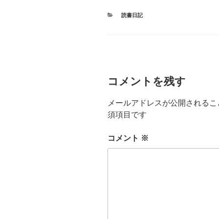
カ
読書日記
テ
ゴ
リ
ー
コメントを残す
メールアドレスが公開されるこ
須項目です
コメント
※