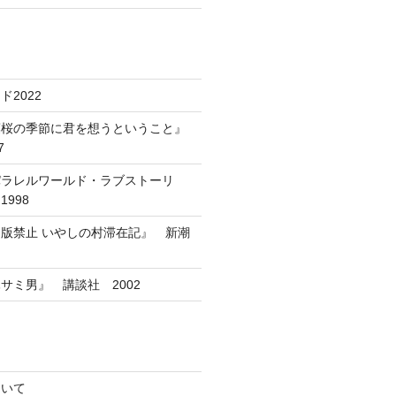
2022
葉桜の季節に君を想うということ』
7
パラレルワールド・ラブストーリ
998
版禁止 いやしの村滞在記』 新潮
サミ男』 講談社 2002
ついて