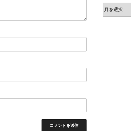
ア
ー
カ
イ
ブ