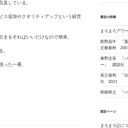
言及している。
ビス追加やクオリティアップという経営
最近の投稿
まろまろアワード
引きをすればいいだけなので簡単。
歌野晶午 『
文藝春秋 200
る。
東野圭吾 『
残った一冊。
ー』 講談社 1
長江俊和 『出
社 2021
殊能将之 『ハ
固定ページ
まろまろ記に