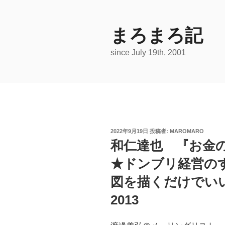
コ
ン
テ
まろまろ記
ン
since July 19th, 2001
ツ
へ
ス
キ
ッ
プ
投
2022年9月19日
投稿者:
MAROMARO
稿
和仁達也 『お金の
日:
★ドンブリ経営の
図を描くだけでい
2013