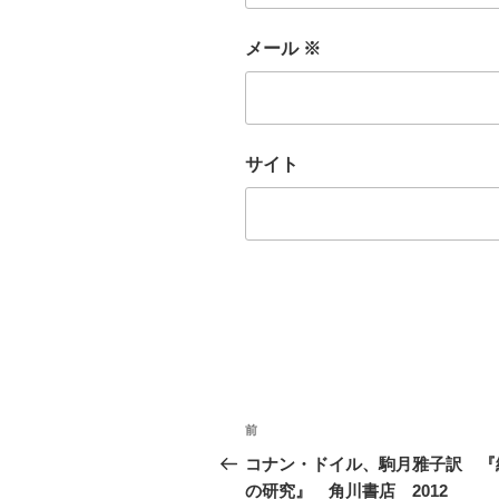
メール
※
サイト
投
前
前
稿
の
コナン・ドイル、駒月雅子訳 『
投
の研究』 角川書店 2012