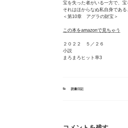
宝を失った者がいる一方で、宝
それはほからなぬ私自身である
＜第10章 アグラの財宝＞
この本をamazonで見ちゃう
２０２２ ５／２６
小説
まろまろヒット率3
カ
読書日記
テ
ゴ
リ
ー
コメントを残す