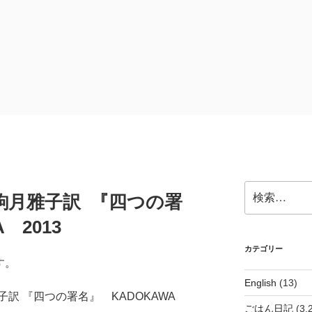
検
駒月雅子訳 『四つの署
索:
 2013
カテゴリー
す。
English
(13)
訳 『四つの署名』 KADOKAWA
ごはん日記
(3,