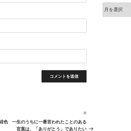
ア
ー
カ
イ
ブ
次
次
の
緋色
一生のうちに一番言われたことのある
投
言葉は、「ありがとう」でありたい