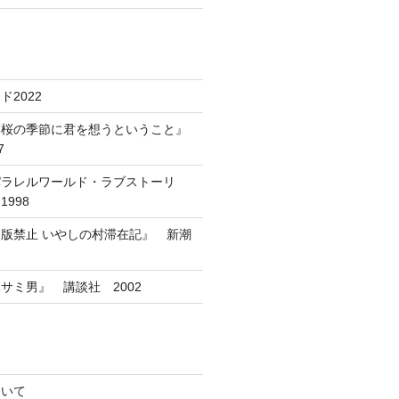
2022
葉桜の季節に君を想うということ』
7
パラレルワールド・ラブストーリ
998
版禁止 いやしの村滞在記』 新潮
サミ男』 講談社 2002
ついて