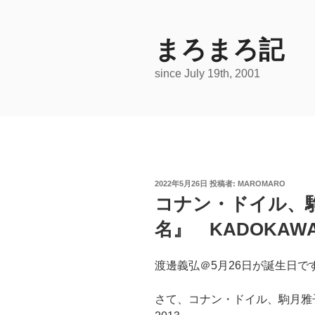
コ
ン
テ
まろまろ記
ン
since July 19th, 2001
ツ
へ
ス
キ
ッ
プ
投
2022年5月26日
投稿者:
MAROMARO
稿
コナン・ドイル、
日:
名』 KADOKAWA
渡邊義弘＠5月26日が誕生日で
さて、コナン・ドイル、駒月雅子