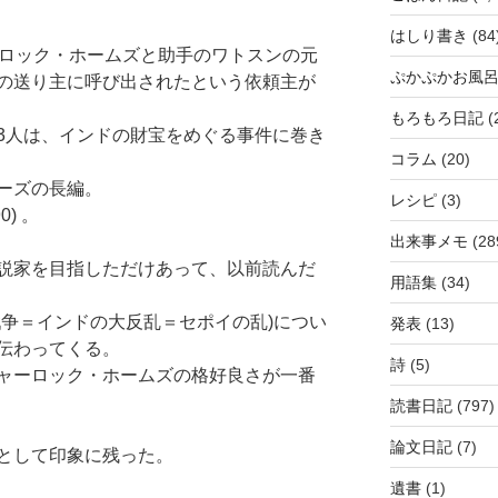
はしり書き
(84
ーロック・ホームズと助手のワトスンの元
ぷかぷかお風
の送り主に呼び出されたという依頼主が
もろもろ日記
(
3人は、インドの財宝をめぐる事件に巻き
コラム
(20)
ーズの長編。
レシピ
(3)
0) 。
出来事メモ
(28
説家を目指しただけあって、以前読んだ
用語集
(34)
戦争＝インドの大反乱＝セポイの乱)につい
発表
(13)
伝わってくる。
詩
(5)
ャーロック・ホームズの格好良さが一番
読書日記
(797)
論文日記
(7)
として印象に残った。
遺書
(1)