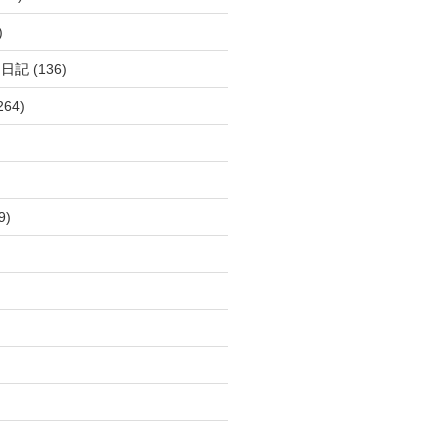
)
呂日記
(136)
264)
9)