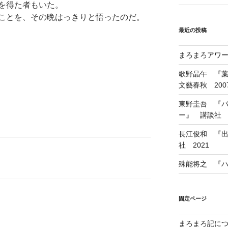
を得た者もいた。
ことを、その晩はっきりと悟ったのだ。
最近の投稿
まろまろアワード
歌野晶午 『
文藝春秋 200
東野圭吾 『
ー』 講談社 1
長江俊和 『出
社 2021
殊能将之 『ハ
固定ページ
まろまろ記に