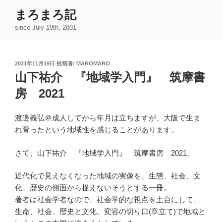
コ
まろまろ記
ン
since July 19th, 2001
テ
ン
ツ
投
2021年11月19日
投稿者:
MAROMARO
へ
稿
山下祐介 『地域学入門』 筑摩書
ス
日:
キ
房 2021
ッ
プ
渡邉義弘＠成人してから年月は立ちますが、大阪で生ま
れ育ったという地域性を感じることがあります。
さて、山下祐介 『地域学入門』 筑摩書房 2021。
近代化で見えなくなった地域の実像を、生態、社会、文
化、歴史の側面から捉えないそうとする一冊。
著者は社会学者なので、社会学的な視点を土台にして、
生命、社会、歴史と文化、変容の切り口(章立て)で地域と