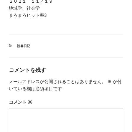
２０２１ １１／１９
地域学、社会学
まろまろヒット率3
カ
読書日記
テ
ゴ
リ
ー
コメントを残す
メールアドレスが公開されることはありません。
※
が付
いている欄は必須項目です
コメント
※