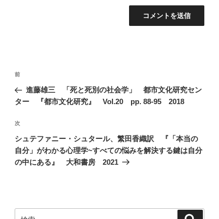
投
前
前
稿
の
進藤雄三 「死と死別の社会学」 都市文化研究セン
ナ
投
ター 『都市文化研究』 Vol.20 pp. 88-95 2018
ビ
稿
ゲ
次
次
の
ー
シュテファニー・シュタール、繁田香織訳 『「本当の
投
シ
自分」がわかる心理学~すべての悩みを解決する鍵は自分
稿
の中にある』 大和書房 2021
ョ
ン
検
検