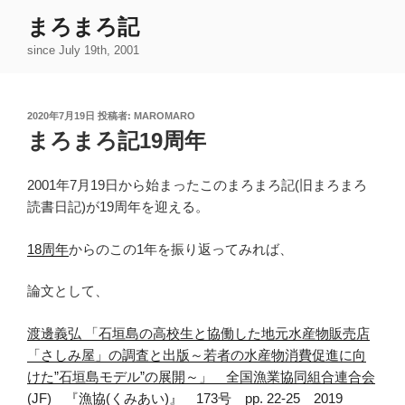
コ
まろまろ記
ン
since July 19th, 2001
テ
ン
ツ
投
2020年7月19日
投稿者:
MAROMARO
へ
稿
まろまろ記19周年
ス
日:
キ
ッ
2001年7月19日から始まったこのまろまろ記(旧まろまろ
プ
読書日記)が19周年を迎える。
18周年
からのこの1年を振り返ってみれば、
論文として、
渡邊義弘 「石垣島の高校生と協働した地元水産物販売店
「さしみ屋」の調査と出版～若者の水産物消費促進に向
けた”石垣島モデル”の展開～」 全国漁業協同組合連合会
(JF) 『漁協(くみあい)』 173号 pp. 22-25 2019