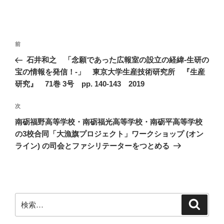
投
前
前
稿
の
石井和之 「念願であった広報室の設立の経緯-生研の
ナ
投
宝の情報を発信！-」 東京大学生産技術研究所 『生産
ビ
稿
研究』 71巻 3号 pp. 140-143 2019
ゲ
次
次
ー
の
シ
南砺福野高等学校・南砺福光高等学校・南砺平高等学校
投
の3校合同「大漁旗プロジェクト」ワークショップ (オン
ョ
稿
ライン) の司会とファシリテーターをつとめる
ン
検
検
索
索: