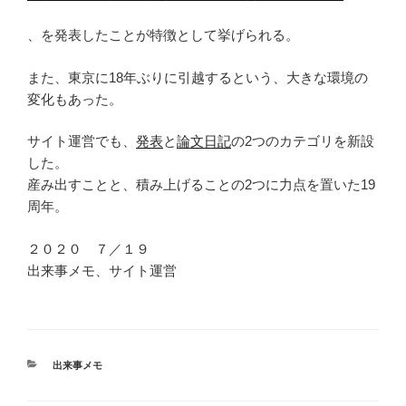
、を発表したことが特徴として挙げられる。
また、東京に18年ぶりに引越するという、大きな環境の
変化もあった。
サイト運営でも、
発表
と
論文日記
の2つのカテゴリを新設
した。
産み出すことと、積み上げることの2つに力点を置いた19
周年。
２０２０ ７／１９
出来事メモ、サイト運営
カ
出来事メモ
テ
ゴ