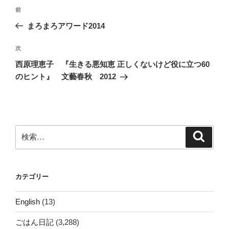
投
前
前
稿
の
まろまろアワード2014
ナ
投
ビ
稿
次
次
ゲ
の
西原理恵子 『生きる悪知恵 正しくないけど役に立つ60
投
ー
のヒント』 文藝春秋 2012
稿
シ
ョ
ン
検
検
索
索:
カテゴリー
English
(13)
ごはん日記
(3,288)