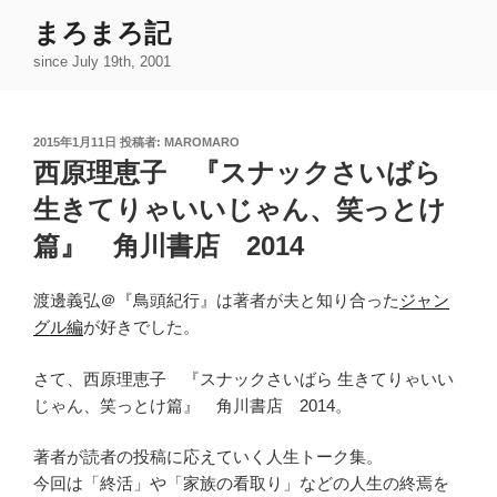
コ
まろまろ記
ン
since July 19th, 2001
テ
ン
ツ
投
2015年1月11日
投稿者:
MAROMARO
へ
稿
西原理恵子 『スナックさいばら
ス
日:
キ
生きてりゃいいじゃん、笑っとけ
ッ
篇』 角川書店 2014
プ
渡邊義弘＠『鳥頭紀行』は著者が夫と知り合った
ジャン
グル編
が好きでした。
さて、西原理恵子 『スナックさいばら 生きてりゃいい
じゃん、笑っとけ篇』 角川書店 2014。
著者が読者の投稿に応えていく人生トーク集。
今回は「終活」や「家族の看取り」などの人生の終焉を