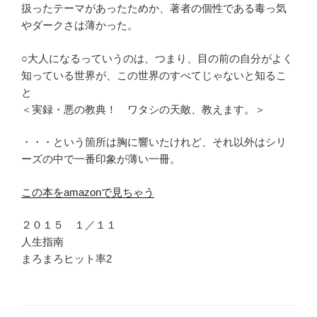
扱ったテーマがあったためか、著者の個性である毒っ気
やダークさは薄かった。
○大人になるっていうのは、つまり、目の前の自分がよく
知っている世界が、この世界のすべてじゃないと知るこ
と
＜実録・悪の教典！ ワタシの天敵、教えます。＞
・・・という箇所は胸に響いたけれど、それ以外はシリ
ーズの中で一番印象が薄い一冊。
この本をamazonで見ちゃう
２０１５ １／１１
人生指南
まろまろヒット率2