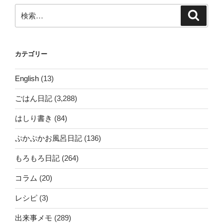
ン
検
検
索
索:
カテゴリー
English
(13)
ごはん日記
(3,288)
はしり書き
(84)
ぷかぷかお風呂日記
(136)
もろもろ日記
(264)
コラム
(20)
レシピ
(3)
出来事メモ
(289)