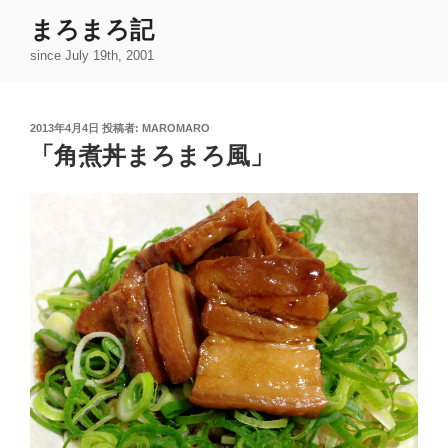
コ
まろまろ記
ン
since July 19th, 2001
テ
ン
ツ
投
2013年4月4日
投稿者:
MAROMARO
へ
稿
「角煮丼まろまろ風」
ス
日:
キ
ッ
プ