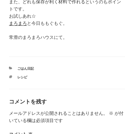
また、どれも保存が利く材料で作れるというのもポイン
トです。
お試しあれ☆
まろまろ
と今日ももぐもぐ。
常滑のまろまろハウスにて。
カ
ごはん日記
テ
タ
レシピ
ゴ
グ
リ
ー
コメントを残す
メールアドレスが公開されることはありません。
※
が付
いている欄は必須項目です