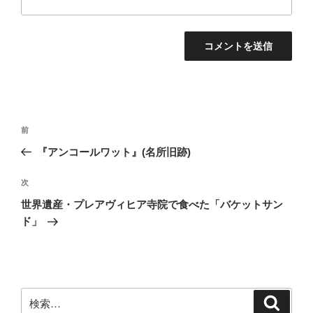
投
前
前
稿
の
『アンコールワット』(名所旧跡)
ナ
投
ビ
稿
次
次
ゲ
の
世界遺産・プレアヴィヒア寺院で食べた「バケットサン
投
ー
ド」
稿
シ
ョ
ン
検
検
索
索: