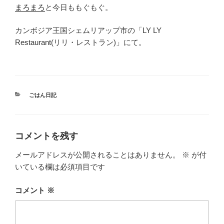
まろまろ
と今日ももぐもぐ。
カンボジア王国シェムリアップ市の「LY LY
Restaurant(リリ・レストラン)」にて。
カ
ごはん日記
テ
ゴ
リ
ー
コメントを残す
メールアドレスが公開されることはありません。
※
が付
いている欄は必須項目です
コメント
※