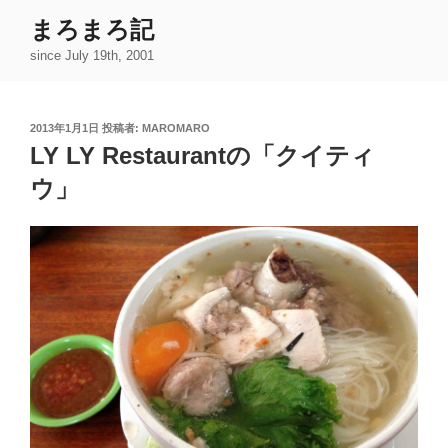
コ
まろまろ記
ン
since July 19th, 2001
テ
ン
ツ
投
2013年1月1日
投稿者:
MAROMARO
へ
稿
LY LY Restaurantの「クイティ
ス
日:
キ
ウ」
ッ
プ