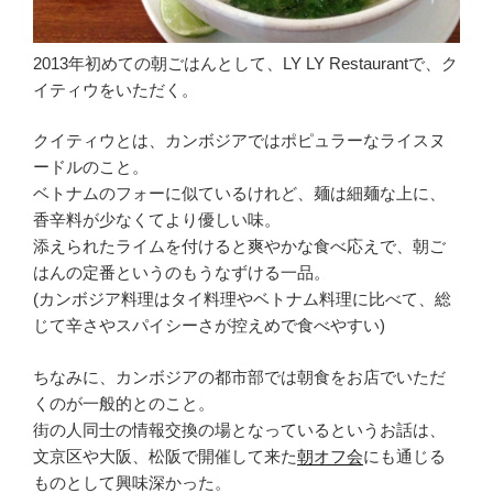
2013年初めての朝ごはんとして、LY LY Restaurantで、ク
イティウをいただく。
クイティウとは、カンボジアではポピュラーなライスヌ
ードルのこと。
ベトナムのフォーに似ているけれど、麺は細麺な上に、
香辛料が少なくてより優しい味。
添えられたライムを付けると爽やかな食べ応えで、朝ご
はんの定番というのもうなずける一品。
(カンボジア料理はタイ料理やベトナム料理に比べて、総
じて辛さやスパイシーさが控えめで食べやすい)
ちなみに、カンボジアの都市部では朝食をお店でいただ
くのが一般的とのこと。
街の人同士の情報交換の場となっているというお話は、
文京区や大阪、松阪で開催して来た
朝オフ会
にも通じる
ものとして興味深かった。