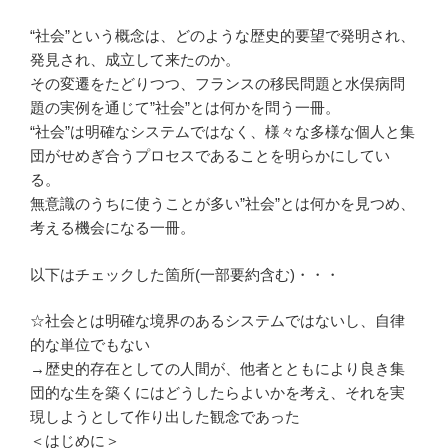
“社会”という概念は、どのような歴史的要望で発明され、
発見され、成立して来たのか。
その変遷をたどりつつ、フランスの移民問題と水俣病問
題の実例を通じて”社会”とは何かを問う一冊。
“社会”は明確なシステムではなく、様々な多様な個人と集
団がせめぎ合うプロセスであることを明らかにしてい
る。
無意識のうちに使うことが多い”社会”とは何かを見つめ、
考える機会になる一冊。
以下はチェックした箇所(一部要約含む)・・・
☆社会とは明確な境界のあるシステムではないし、自律
的な単位でもない
→歴史的存在としての人間が、他者とともにより良き集
団的な生を築くにはどうしたらよいかを考え、それを実
現しようとして作り出した観念であった
＜はじめに＞