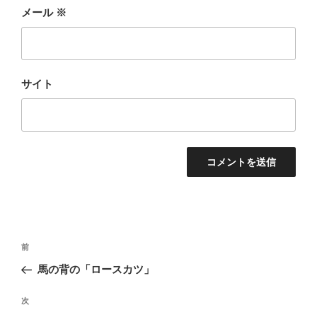
メール
※
サイト
投
前
前
稿
の
馬の背の「ロースカツ」
ナ
投
ビ
稿
次
次