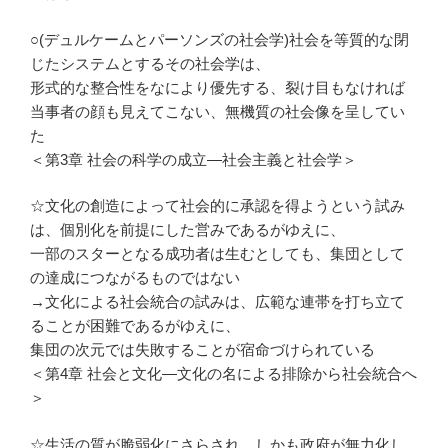
○(デュルケームとパーソンズの社会学)社会を等質的な閉
じたシステムとするその社会学は、
形式的な整合性をなにより優先する、裂け目もなければ
当事者の顔も見えてこない、無機質の社会像を呈してい
た
＜第3章 社会の科学の成立―社会主義と社会学＞
☆文化の創造によって社会的に承認を得ようという試み
は、個別化を前提にした営みであるがゆえに、
一部のスターとなる成功者は生むとしても、集団として
の達成につながるものではない
→文化による社会統合の試みは、広範な連帯を打ち立て
ることが困難であるがゆえに、
集団の次元では失敗することが宿命づけられている
＜第4章 社会と文化―文化の名による排除から社会統合へ
＞
☆生活の質が脆弱化にさらされ、しかも政府が無力化し