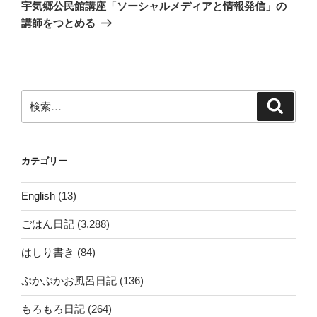
ゲ
の
宇気郷公民館講座「ソーシャルメディアと情報発信」の
投
ー
講師をつとめる
稿
シ
ョ
ン
検
検
索
索:
カテゴリー
English
(13)
ごはん日記
(3,288)
はしり書き
(84)
ぷかぷかお風呂日記
(136)
もろもろ日記
(264)