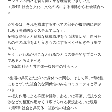
ーションの回路を切り開くかを理論化できない点
＜第4章 社会と文化―文化の名による排除から社会統合へ
＞
☆社会は、それを構成するすべての部分が機能的に連関
しあう等質的なシステムではなく、
多様な諸個人と多様な構成原理をもつ諸集団が、自分た
ちの生の環境をより良きものにするべくせめぎ合う場で
あり、
そうした行為がおこなわれるひとつの競合的なプロセス
であると考えるべき
＜第5章 社会と共同体―複数性の社会へ＞
○生活の共同とたがいの身体への関心、そして深い情緒性
にもとづいた複合的な関係性のみをコミュニティと呼ぶ
べき
→権力作用による抑圧や排除、あるいは葛藤、抵抗や交
渉などの相互作用がくり広げられる状況あるいは現場
＜第5章 社会と共同体―複数性の社会へ＞