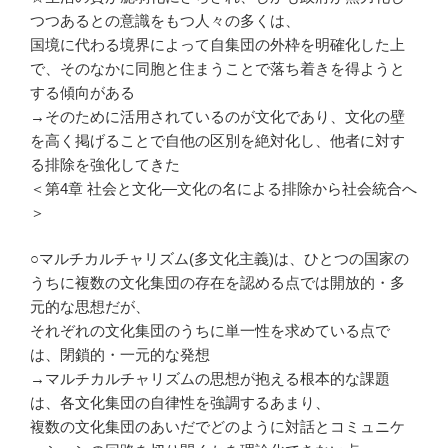
つつあるとの意識をもつ人々の多くは、
国境に代わる境界によって自集団の外枠を明確化した上
で、そのなかに同胞と住まうことで落ち着きを得ようと
する傾向がある
→そのために活用されているのが文化であり、文化の壁
を高く掲げることで自他の区別を絶対化し、他者に対す
る排除を強化してきた
＜第4章 社会と文化―文化の名による排除から社会統合へ
＞
○マルチカルチャリズム(多文化主義)は、ひとつの国家の
うちに複数の文化集団の存在を認める点では開放的・多
元的な思想だが、
それぞれの文化集団のうちに単一性を求めている点で
は、閉鎖的・一元的な発想
→マルチカルチャリズムの思想が抱える根本的な課題
は、各文化集団の自律性を強調するあまり、
複数の文化集団のあいだでどのように対話とコミュニケ