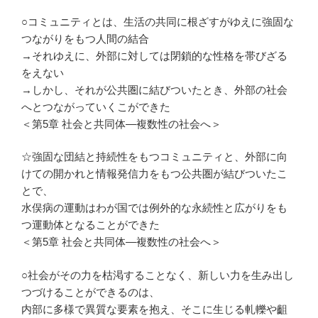
○コミュニティとは、生活の共同に根ざすがゆえに強固な
つながりをもつ人間の結合
→それゆえに、外部に対しては閉鎖的な性格を帯びざる
をえない
→しかし、それが公共圏に結びついたとき、外部の社会
へとつながっていくこができた
＜第5章 社会と共同体―複数性の社会へ＞
☆強固な団結と持続性をもつコミュニティと、外部に向
けての開かれと情報発信力をもつ公共圏が結びついたこ
とで、
水俣病の運動はわが国では例外的な永続性と広がりをも
つ運動体となることができた
＜第5章 社会と共同体―複数性の社会へ＞
○社会がその力を枯渇することなく、新しい力を生み出し
つづけることができるのは、
内部に多様で異質な要素を抱え、そこに生じる軋轢や齟