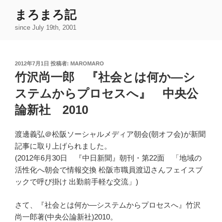
コ
まろまろ記
ン
since July 19th, 2001
テ
ン
ツ
投
2012年7月1日
投稿者:
MAROMARO
へ
稿
竹沢尚一郎 『社会とは何か―シ
ス
日:
キ
ステムからプロセスへ』 中央公
ッ
論新社 2010
プ
渡邊義弘＠松阪ソーシャルメディア朝会(朝オフ会)が新聞
記事に取り上げられました。
(2012年6月30日 『中日新聞』朝刊・第22面 「地域の
活性化へ朝会で情報交換 松阪市職員渡辺さんフェイスブ
ックで呼び掛け 出勤前手軽な交流」)
さて、『社会とは何か―システムからプロセスへ』竹沢
尚一郎著(中央公論新社)2010。