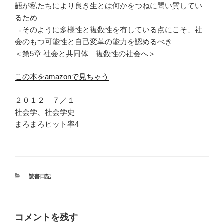
齬が私たちにより良き生とは何かをつねに問い質してい
るため
→そのように多様性と複数性を有している点にこそ、社
会のもつ可能性と自己変革の能力を認めるべき
＜第5章 社会と共同体―複数性の社会へ＞
この本をamazonで見ちゃう
２０１２ ７／１
社会学、社会学史
まろまろヒット率4
カ
読書日記
テ
ゴ
リ
ー
コメントを残す