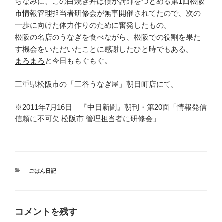
ちなみに、この白焼き丼は僕が講師をつとめる
第1回松阪
市情報管理担当者研修会が無事開催
されてたので、次の
一歩に向けた体力作りのために奮発したもの。
松阪の名店のうなぎを食べながら、松阪での役割を果た
す機会をいただいたことに感謝したひと時でもある。
まろまろ
と今日ももぐもぐ。
三重県松阪市の「三谷うなぎ屋」朝日町店にて。
※2011年7月16日 『中日新聞』朝刊・第20面「情報発信
信頼に不可欠 松阪市 管理担当者に研修会」
カ
ごはん日記
テ
ゴ
リ
ー
コメントを残す