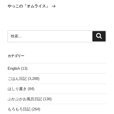
の
ー
やっこの「オムライス」
投
シ
稿
ョ
ン
検
検
索
索:
カテゴリー
English
(13)
ごはん日記
(3,288)
はしり書き
(84)
ぷかぷかお風呂日記
(136)
もろもろ日記
(264)