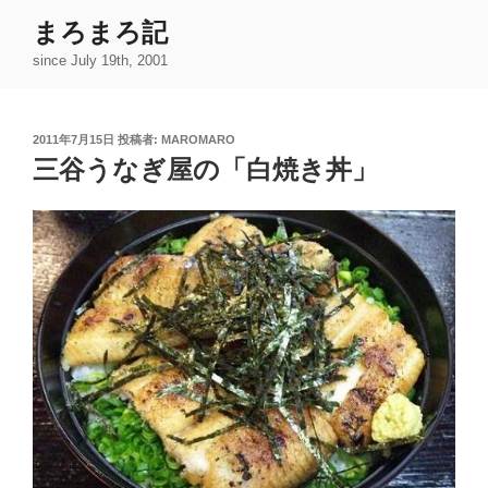
コ
まろまろ記
ン
since July 19th, 2001
テ
ン
ツ
投
2011年7月15日
投稿者:
MAROMARO
へ
稿
三谷うなぎ屋の「白焼き丼」
ス
日:
キ
ッ
プ