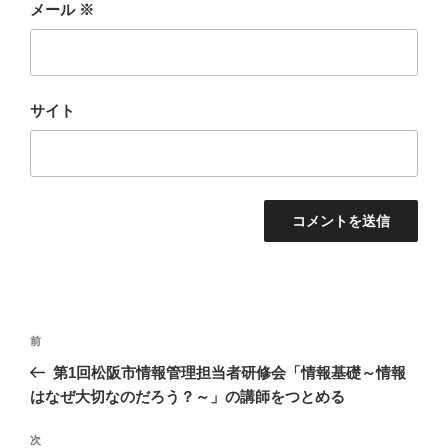
メール
※
サイト
投
前
前
稿
の
第1回松阪市情報管理担当者研修会「情報基礎～情報
ナ
投
はなぜ大切なのだろう？～」の講師をつとめる
ビ
稿
ゲ
次
次