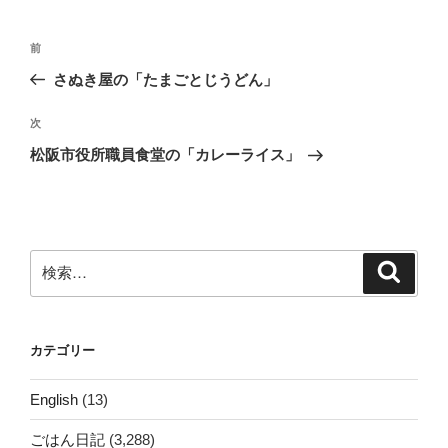
投
前
前
稿
の
さぬき屋の「たまごとじうどん」
ナ
投
ビ
稿
次
次
ゲ
の
松阪市役所職員食堂の「カレーライス」
投
ー
稿
シ
ョ
ン
検
検
索
索:
カテゴリー
English
(13)
ごはん日記
(3,288)