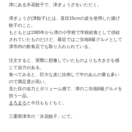
津にある氷花餃子で、津ぎょうざをいただく。
津ぎょうざ(津餃子)とは、直径15cmの皮を使用した揚げ
餃子のこと。
もともとは1985年から津の小学校で学校給食として供給
されていたものだけど、最近ではご当地B級グルメとして
津市内の飲食店でも取り入れられている。
注文すると、実際に想像していたものよりも大きさを感
じて迫力がある。
食べてみると、巨大な皮に比例して中のあんの量も多い
ので満足度が高い。
見た目の迫力とボリューム感で、津のご当地B級グルメを
担う一品。
まろまろ
と今日ももぐもぐ。
三重県津市の「氷花餃子」にて。