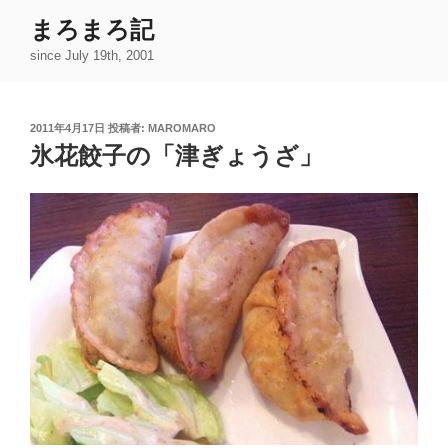
コ
まろまろ記
ン
since July 19th, 2001
テ
ン
ツ
投
2011年4月17日
投稿者:
MAROMARO
へ
稿
氷花餃子の「津ぎょうざ」
ス
日:
キ
ッ
プ