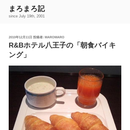
コ
まろまろ記
ン
since July 19th, 2001
テ
ン
ツ
投
2010年12月11日
投稿者:
MAROMARO
へ
稿
R&Bホテル八王子の「朝食バイキ
ス
日:
キ
ング」
ッ
プ