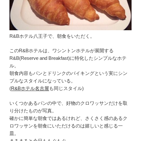
R&Bホテル八王子で、朝食をいただく。
このR&Bホテルは、ワシントンホテルが展開する
R&B(Reserve and Breakfast)に特化したシンプルなホテ
ル。
朝食内容もパンとドリンクのバイキングという実にシン
プルなスタイルになっている。
(
R&Bホテル名古屋
も同じスタイル)
いくつかあるパンの中で、好物のクロワッサンだけを取
り分けたものが写真。
確かに簡単な朝食ではあるけれど、さくさく感のあるク
ロワッサンを朝食にいただけるのは嬉しいと感じる一
皿。
まろまろ
と今日ももぐもぐ。