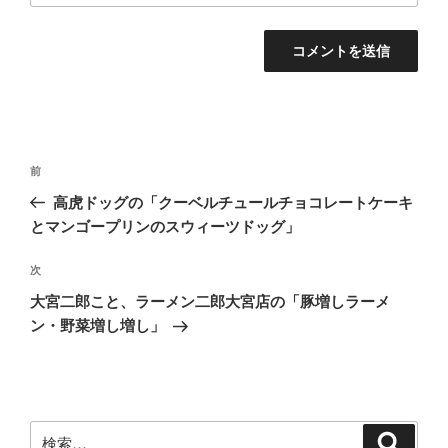
投
前
前
稿
の
高虎ドッグの「クーベルチュールチョコレートケーキ
ナ
投
とマンゴープリンのスウィーツドッグ」
ビ
稿
ゲ
次
次
の
ー
大宮二郎こと、ラーメン二郎大宮店の「豚増しラーメ
投
シ
ン・野菜増し増し」
稿
ョ
ン
検
検