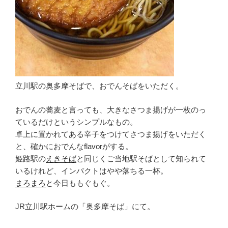
立川駅の奥多摩そばで、おでんそばをいただく。
おでんの蕎麦と言っても、大きなさつま揚げが一枚のっ
ているだけというシンプルなもの。
卓上に置かれてある辛子をつけてさつま揚げをいただく
と、確かにおでんなflavorがする。
姫路駅の
えきそば
と同じくご当地駅そばとして知られて
いるけれど、インパクトはやや落ちる一杯。
まろまろ
と今日ももぐもぐ。
JR立川駅ホームの「奥多摩そば」にて。