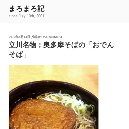
コ
まろまろ記
ン
since July 19th, 2001
テ
ン
ツ
投
2010年4月14日
投稿者:
MAROMARO
へ
稿
立川名物；奥多摩そばの「おでん
ス
日:
キ
そば」
ッ
プ