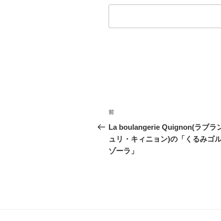
投
前
前
稿
の
La boulangerie Quignon(ラブ
投
ュリ・キィニョン)の「くるみゴ
ナ
稿
ゾーラ」
ビ
ゲ
ー
シ