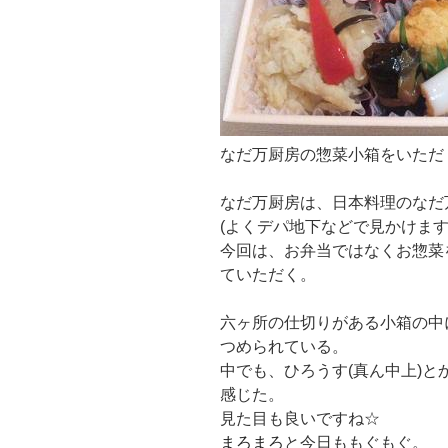
なだ万厨房の惣菜小箱をいただ
なだ万厨房は、日本料理のなだ
(よくデパ地下などで見かけます
今回は、お弁当ではなくお惣菜
ていただく。
六ヶ所の仕切りがある小箱の中
つめられている。
中でも、ひろうす(真ん中上)と
感じた。
見た目も良いですね☆
まろまろ
と今日ももぐもぐ。