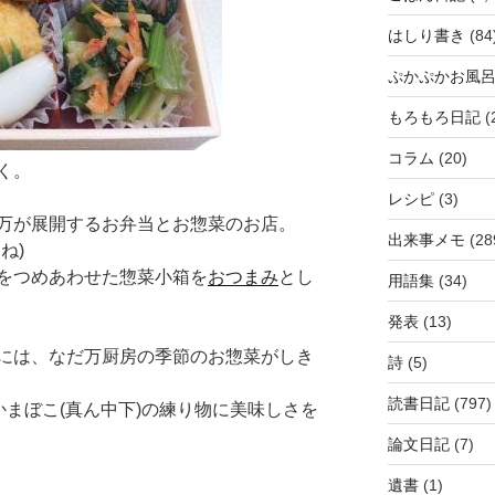
はしり書き
(84
ぷかぷかお風
もろもろ日記
(
コラム
(20)
く。
レシピ
(3)
万が展開するお弁当とお惣菜のお店。
出来事メモ
(28
ね)
をつめあわせた惣菜小箱を
おつまみ
とし
用語集
(34)
発表
(13)
には、なだ万厨房の季節のお惣菜がしき
詩
(5)
読書日記
(797)
かまぼこ(真ん中下)の練り物に美味しさを
論文日記
(7)
遺書
(1)