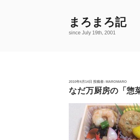
コ
ン
テ
まろまろ記
ン
since July 19th, 2001
ツ
へ
ス
キ
ッ
プ
投
2010年4月14日
投稿者:
MAROMARO
稿
なだ万厨房の「惣
日: