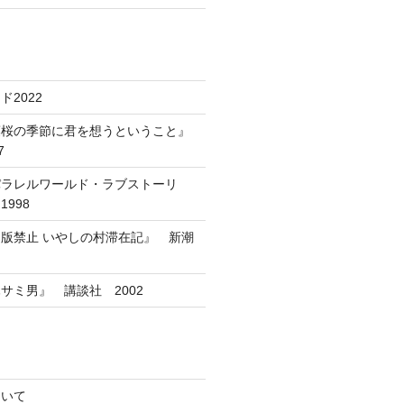
2022
葉桜の季節に君を想うということ』
7
パラレルワールド・ラブストーリ
998
版禁止 いやしの村滞在記』 新潮
サミ男』 講談社 2002
ついて