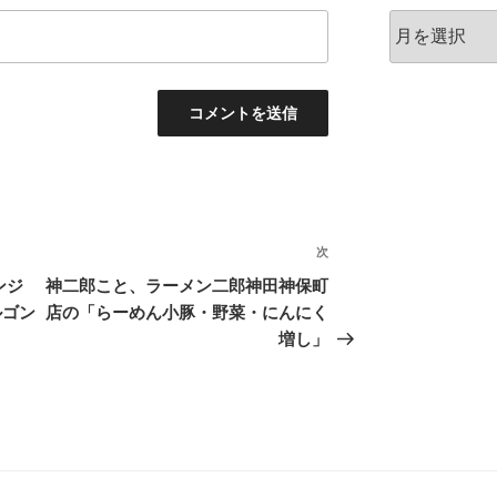
ア
ー
カ
イ
ブ
次
次
の
ランジ
神二郎こと、ラーメン二郎神田神保町
投
ルゴン
店の「らーめん小豚・野菜・にんにく
稿
増し」