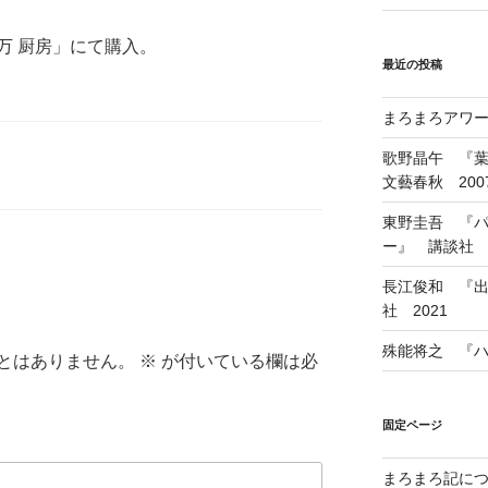
万 厨房」にて購入。
最近の投稿
まろまろアワード
歌野晶午 『
文藝春秋 200
東野圭吾 『
ー』 講談社 1
長江俊和 『出
社 2021
殊能将之 『ハ
とはありません。
※
が付いている欄は必
固定ページ
まろまろ記に