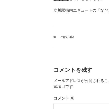
立川駅構内エキュートの「なだ
カ
ごはん日記
テ
ゴ
リ
ー
コメントを残す
メールアドレスが公開されるこ
須項目です
コメント
※