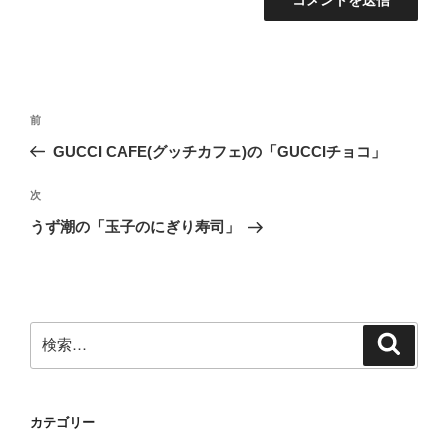
投
前
前
稿
の
GUCCI CAFE(グッチカフェ)の「GUCCIチョコ」
ナ
投
ビ
稿
次
次
ゲ
の
うず潮の「玉子のにぎり寿司」
投
ー
稿
シ
ョ
ン
検
検
索
索:
カテゴリー