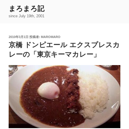
コ
まろまろ記
ン
since July 19th, 2001
テ
ン
ツ
投
2010年3月1日
投稿者:
MAROMARO
へ
稿
京橋 ドンピエール エクスプレスカ
ス
日:
キ
レーの「東京キーマカレー」
ッ
プ