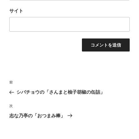
サイト
投
前
前
稿
の
シバチョウの「さんまと柚子胡椒の缶詰」
ナ
投
ビ
稿
次
次
ゲ
の
志な乃亭の「おつまみ棒」
投
ー
稿
シ