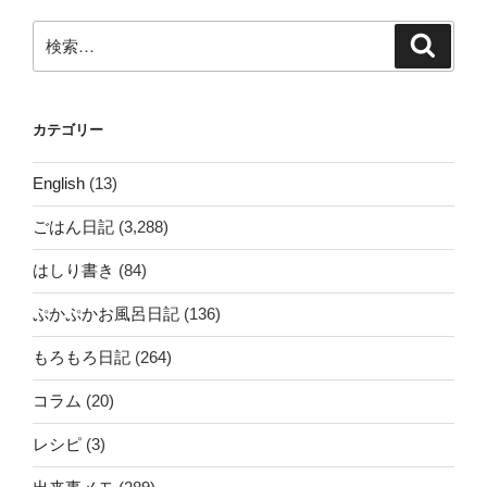
ョ
ン
検
検
索
索:
カテゴリー
English
(13)
ごはん日記
(3,288)
はしり書き
(84)
ぷかぷかお風呂日記
(136)
もろもろ日記
(264)
コラム
(20)
レシピ
(3)