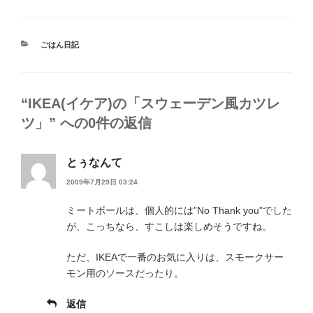
カ
ごはん日記
テ
ゴ
リ
ー
“IKEA(イケア)の「スウェーデン風カツレ
ツ」” への0件の返信
とぅなんて
2009年7月29日 03:24
ミートボールは、個人的には”No Thank you”でした
が、こっちなら、すこしは楽しめそうですね。
ただ、IKEAで一番のお気に入りは、スモークサー
モン用のソースだったり。
返信