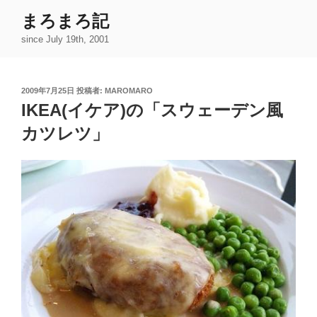
コ
まろまろ記
ン
since July 19th, 2001
テ
ン
ツ
投
2009年7月25日
投稿者:
MAROMARO
へ
稿
IKEA(イケア)の「スウェーデン風
ス
日:
キ
カツレツ」
ッ
プ