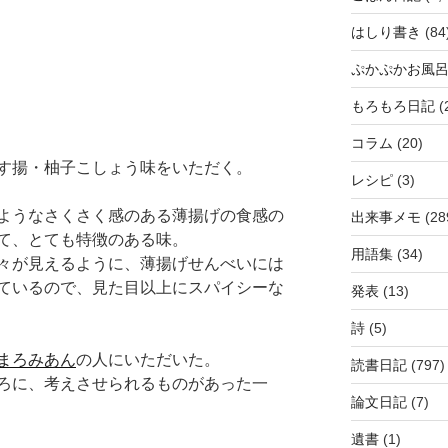
はしり書き
(84
ぷかぷかお風
もろもろ日記
(
コラム
(20)
す揚・柚子こしょう味をいただく。
レシピ
(3)
ようなさくさく感のある薄揚げの食感の
出来事メモ
(28
て、とても特徴のある味。
用語集
(34)
々が見えるように、薄揚げせんべいには
ているので、見た目以上にスパイシーな
発表
(13)
詩
(5)
まろみあん
の人にいただいた。
読書日記
(797)
ろに、考えさせられるものがあった一
論文日記
(7)
遺書
(1)