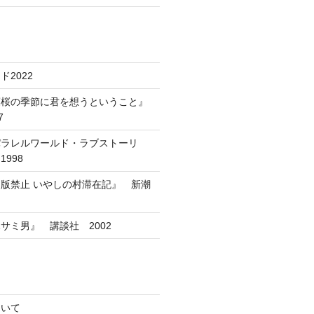
2022
葉桜の季節に君を想うということ』
7
パラレルワールド・ラブストーリ
998
版禁止 いやしの村滞在記』 新潮
サミ男』 講談社 2002
ついて