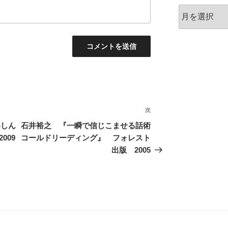
ア
ー
カ
イ
ブ
次
次
の
いしん
石井裕之 『一瞬で信じこませる話術
投
009
コールドリーディング』 フォレスト
稿
出版 2005