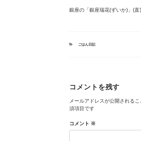
銀座の「銀座瑞花(ずいか)」(
カ
ごはん日記
テ
ゴ
リ
ー
コメントを残す
メールアドレスが公開されるこ
須項目です
コメント
※