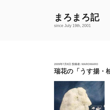
コ
ン
テ
まろまろ記
ン
since July 19th, 2001
ツ
へ
ス
キ
ッ
プ
投
2009年7月8日
投稿者:
MAROMARO
稿
瑞花の「うす揚・
日: