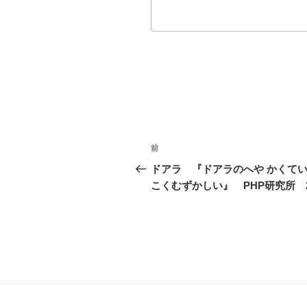
投
前
前
稿
の
ドアラ 『ドアラのへや かくて
投
こくむずかしい』 PHP研究所 2
ナ
稿
ビ
ゲ
ー
シ