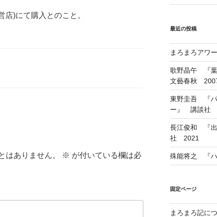
直営店)にて購入とのこと。
最近の投稿
まろまろアワード
歌野晶午 『
文藝春秋 200
東野圭吾 『
ー』 講談社 1
長江俊和 『出
社 2021
とはありません。
※
が付いている欄は必
殊能将之 『ハ
固定ページ
まろまろ記に