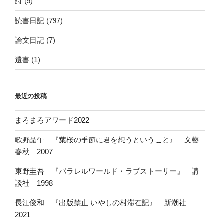
詩
(5)
読書日記
(797)
論文日記
(7)
遺書
(1)
最近の投稿
まろまろアワード2022
歌野晶午 『葉桜の季節に君を想うということ』 文藝
春秋 2007
東野圭吾 『パラレルワールド・ラブストーリー』 講
談社 1998
長江俊和 『出版禁止 いやしの村滞在記』 新潮社
2021