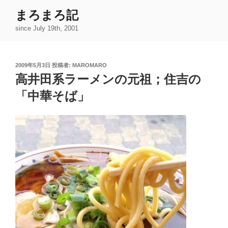
コ
まろまろ記
ン
since July 19th, 2001
テ
ン
ツ
投
2009年5月3日
投稿者:
MAROMARO
へ
稿
高井田系ラーメンの元祖；住吉の
ス
日:
キ
「中華そば」
ッ
プ