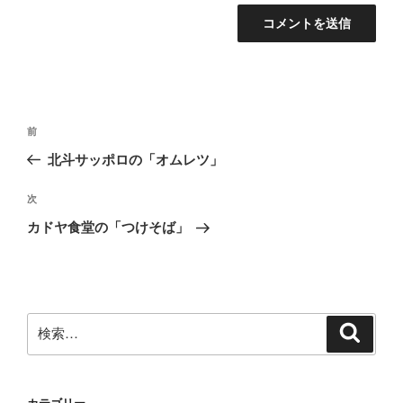
投
前
前
稿
の
北斗サッポロの「オムレツ」
ナ
投
ビ
稿
次
次
ゲ
の
カドヤ食堂の「つけそば」
投
ー
稿
シ
ョ
ン
検
検
索
索: