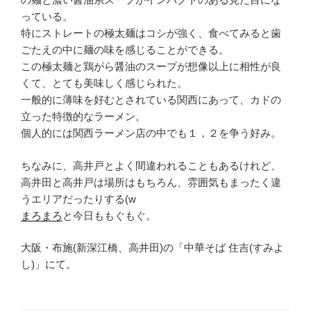
っている。
特にストレートの極太麺はコシが強く、食べてみると歯
ごたえの中に麺の味を感じることができる。
この極太麺と鶏がら醤油のスープが想像以上に相性が良
くて、とても美味しく感じられた。
一般的に薄味を好むとされている関西にあって、カドの
立った特徴的なラーメン。
個人的には関西ラーメン店の中でも１，２を争う好み。
ちなみに、高井戸とよく間違われることもあるけれど、
高井田と高井戸は場所はもちろん、雰囲気もまったく違
うエリアだったりする(w
まろまろ
と今日ももぐもぐ。
大阪・布施(新深江橋、高井田)の「中華そば 住吉(すみよ
し)」にて。