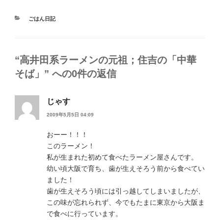
カ
ごはん日記
テ
ゴ
リ
ー
“高井田系ラーメンの元祖；住吉の「中華
そば」” への0件の返信
じゃす
2009年5月5日 04:09
おーー！！！
このラーメン！
私が生まれた初めて食べたラーメン屋さんです。
幼い頃大阪で育ち、歯が生えそろう前から食べてい
ました！
歯が生えそろう頃には引っ越してしまいましたが、
この味が忘れられず、今でもたまに東京から大阪ま
で食べに行っています。