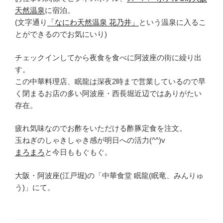
天然温泉
に宿泊。
(文字通り
「なにわ天然温泉 花乃井」
という温泉に入るこ
とができるのでお気にいり)
チェックインしてから夜食を食べに阿波座の街に繰り出
す。
この中華料理店、眠龍は深夜2時まで営業しているので早
く閉まるお店の多い阿波座・西長堀近辺ではありがたい
存在。
疲れ気味なのでお酢をいただける酢豚定食を注文。
玉ねぎのしゃきしゃき感が明日への活力(^^)v
まろまろ
と今日ももぐもぐ。
大阪・阿波座(江戸堀)の「中華食堂 眠龍(眠竜、みんりゅ
う)」にて。