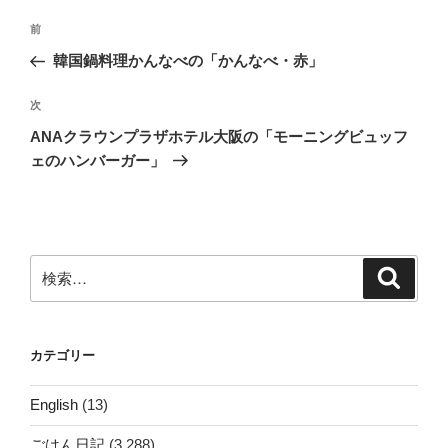
投
前
前
稿
の
韓国鍋料理かんなべの「かんなべ・赤」
ナ
投
ビ
稿
次
次
ゲ
の
ANAクラウンプラザホテル大阪の「モーニングビュッフ
投
ー
ェのハンバーガー」
稿
シ
ョ
ン
検
検
索
索:
カテゴリー
English
(13)
ごはん日記
(3,288)