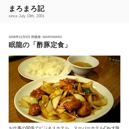
コ
まろまろ記
ン
since July 19th, 2001
テ
ン
ツ
投
2008年12月6日
投稿者:
MAROMARO
へ
稿
眠龍の「酢豚定食」
ス
日:
キ
ッ
プ
お仕事の関係でビジネスホテル、
スーパーホテルCity大阪