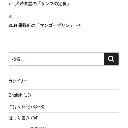
の
犬若食堂の「サンマの定食」
ナ
投
ビ
稿
次
次
ゲ
の
ZEN 采蝶軒の「マンゴープリン」
投
ー
稿
シ
ョ
ン
検
検
索
索:
カテゴリー
English
(13)
ごはん日記
(3,288)
はしり書き
(84)