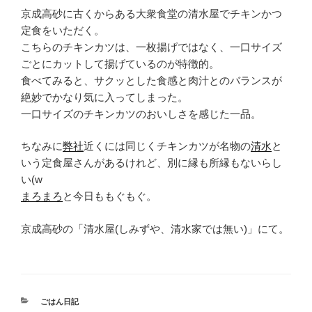
京成高砂に古くからある大衆食堂の清水屋でチキンかつ
定食をいただく。
こちらのチキンカツは、一枚揚げではなく、一口サイズ
ごとにカットして揚げているのが特徴的。
食べてみると、サクッとした食感と肉汁とのバランスが
絶妙でかなり気に入ってしまった。
一口サイズのチキンカツのおいしさを感じた一品。
ちなみに
弊社
近くには同じくチキンカツが名物の
清水
と
いう定食屋さんがあるけれど、別に縁も所縁もないらし
い(w
まろまろ
と今日ももぐもぐ。
京成高砂の「清水屋(しみずや、清水家では無い)」にて。
カ
ごはん日記