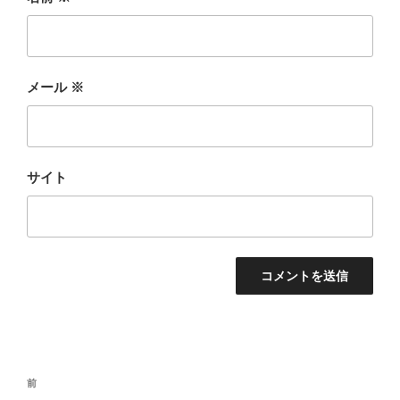
メール
※
サイト
投
前
前
稿