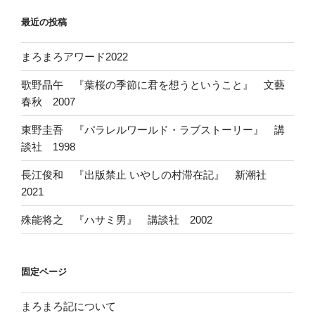
最近の投稿
まろまろアワード2022
歌野晶午 『葉桜の季節に君を想うということ』 文藝
春秋 2007
東野圭吾 『パラレルワールド・ラブストーリー』 講
談社 1998
長江俊和 『出版禁止 いやしの村滞在記』 新潮社
2021
殊能将之 『ハサミ男』 講談社 2002
固定ページ
まろまろ記について