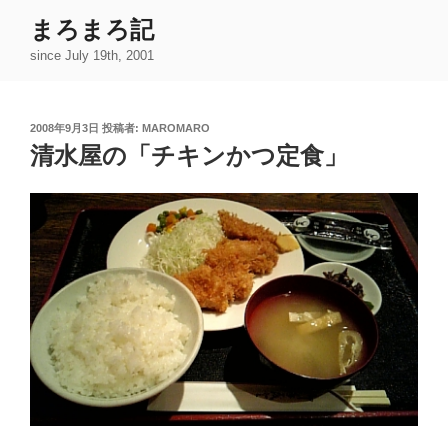
コ
まろまろ記
ン
since July 19th, 2001
テ
ン
ツ
投
2008年9月3日
投稿者:
MAROMARO
へ
稿
清水屋の「チキンかつ定食」
ス
日:
キ
ッ
プ