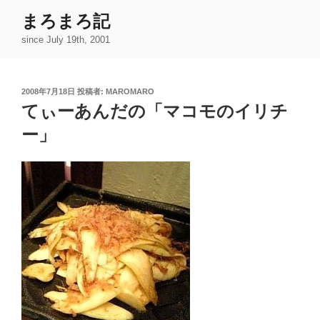
コ
まろまろ記
ン
since July 19th, 2001
テ
ン
ツ
投
2008年7月18日
投稿者:
MAROMARO
へ
稿
てぃーあんだの「マコモのイリチ
ス
日:
キ
ー」
ッ
プ