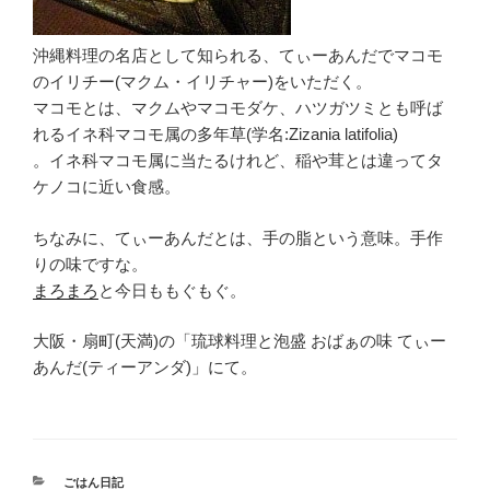
沖縄料理の名店として知られる、てぃーあんだでマコモ
のイリチー(マクム・イリチャー)をいただく。
マコモとは、マクムやマコモダケ、ハツガツミとも呼ば
れるイネ科マコモ属の多年草(学名:Zizania latifolia)
。イネ科マコモ属に当たるけれど、稲や茸とは違ってタ
ケノコに近い食感。
ちなみに、てぃーあんだとは、手の脂という意味。手作
りの味ですな。
まろまろ
と今日ももぐもぐ。
大阪・扇町(天満)の「琉球料理と泡盛 おばぁの味 てぃー
あんだ(ティーアンダ)」にて。
カ
ごはん日記