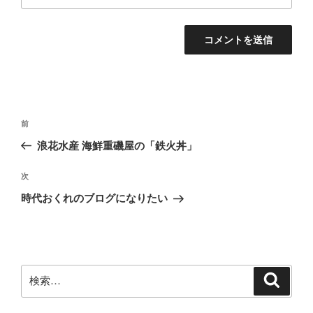
投
前
前
稿
の
浪花水産 海鮮重磯屋の「鉄火丼」
ナ
投
ビ
稿
次
次
ゲ
の
時代おくれのブログになりたい
投
ー
稿
シ
ョ
ン
検
検
索
索: