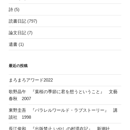
詩
(5)
読書日記
(797)
論文日記
(7)
遺書
(1)
最近の投稿
まろまろアワード2022
歌野晶午 『葉桜の季節に君を想うということ』 文藝
春秋 2007
東野圭吾 『パラレルワールド・ラブストーリー』 講
談社 1998
長江俊和 『出版禁止 いやしの村滞在記』 新潮社