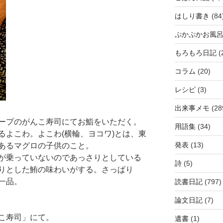
はしり書き
(84
ぷかぷかお風
もろもろ日記
(
コラム
(20)
レシピ
(3)
出来事メモ
(28
ープのがんこ寿司にてお鮨をいただく。
用語集
(34)
るよこわ。よこわ(横輪、ヨコワ)とは、東
発表
(13)
あるマグロの子供のこと。
が乗っていないのであっさりとしている
詩
(5)
りとした鮪の味わいがする。さっぱり
一品。
読書日記
(797)
論文日記
(7)
こ寿司」にて。
遺書
(1)