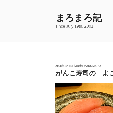
コ
ン
テ
まろまろ記
ン
since July 19th, 2001
ツ
へ
ス
キ
ッ
プ
投
2008年1月4日
投稿者:
MAROMARO
稿
がんこ寿司の「よ
日: