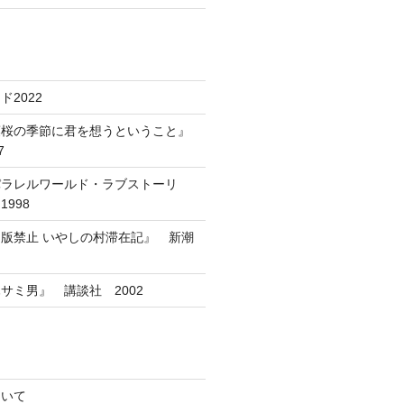
2022
葉桜の季節に君を想うということ』
7
パラレルワールド・ラブストーリ
998
版禁止 いやしの村滞在記』 新潮
サミ男』 講談社 2002
ついて