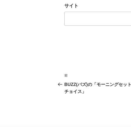
サイト
投
前
前
稿
の
BUZZ(バズ)の「モーニングセッ
投
チョイス」
ナ
稿
ビ
ゲ
ー