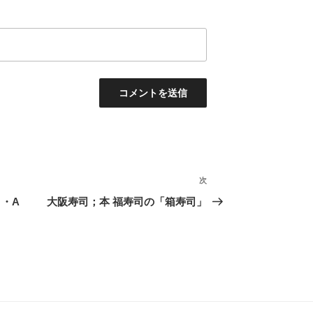
次
次
の
ト・A
大阪寿司；本 福寿司の「箱寿司」
投
稿