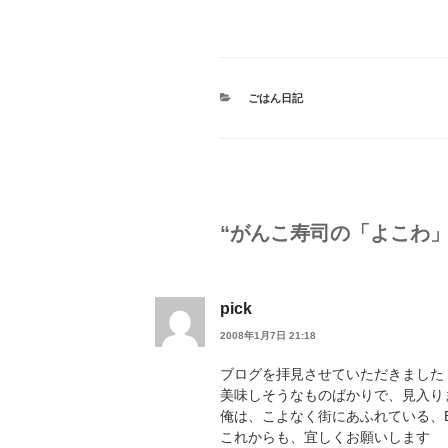
カ
ごはん日記
テ
ゴ
リ
ー
“がんこ寿司の「よこわ」
pick
2008年1月7日 21:18
ブログを拝見させていただきました
美味しそうなものばかりで、見入り
俺は、こよなく街にあふれている、B級
これからも、宜しくお願いします