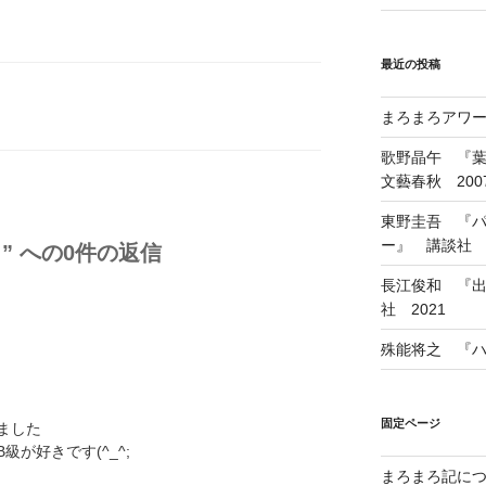
最近の投稿
まろまろアワード
歌野晶午 『
文藝春秋 200
東野圭吾 『
ー』 講談社 1
” への0件の返信
長江俊和 『出
社 2021
殊能将之 『ハ
固定ページ
ました
が好きです(^_^;
まろまろ記に