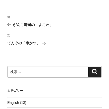
投
前
前
稿
の
がんこ寿司の「よこわ」
ナ
投
ビ
稿
次
次
ゲ
の
てんぐの「串かつ」
投
ー
稿
シ
ョ
ン
検
検
索
索:
カテゴリー
English
(13)