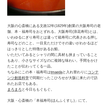
大阪の心斎橋にある文政12年(1829年)創業の大阪寿司の老
舗、本・福寿司をおとずれる。大阪寿司(浪花寿司)とは、
いわゆるにぎり寿司とは違って箱寿司に代表される押し
寿司などのこと。一目見ただけでその違いがわかるほど
はっきりとした特徴があるお鮨。
いただいてみるとシャリの間に具材も挟まっていること
もあり、小さなサイズなのに複雑な味わい。手間をかけ
たことが伝わってくる一品。
ちなみにこの本・福寿司は
tmaeda
と入れ替わりに
コンテ
ンツ創造科学
で同期だったこひろせが大阪に来たので訪
れたお店でもある。
まろまろ
と今日ももぐもぐ。
大阪・心斎橋の「本福寿司(ほんふくすし)」にて。