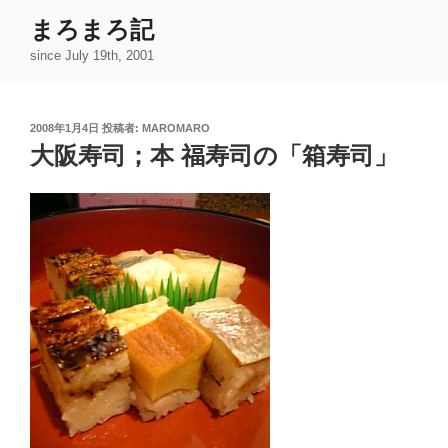
コ
まろまろ記
ン
since July 19th, 2001
テ
ン
ツ
投
2008年1月4日
投稿者:
MAROMARO
へ
稿
大阪寿司；本 福寿司の「箱寿司」
ス
日:
キ
ッ
プ