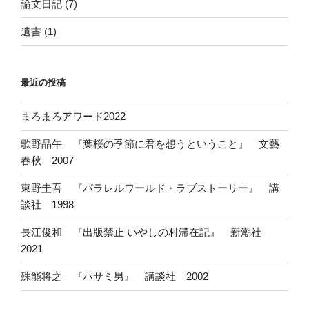
論文日記
(7)
遺書
(1)
最近の投稿
まろまろアワード2022
歌野晶午 『葉桜の季節に君を想うということ』 文藝
春秋 2007
東野圭吾 『パラレルワールド・ラブストーリー』 講
談社 1998
長江俊和 『出版禁止 いやしの村滞在記』 新潮社
2021
殊能将之 『ハサミ男』 講談社 2002