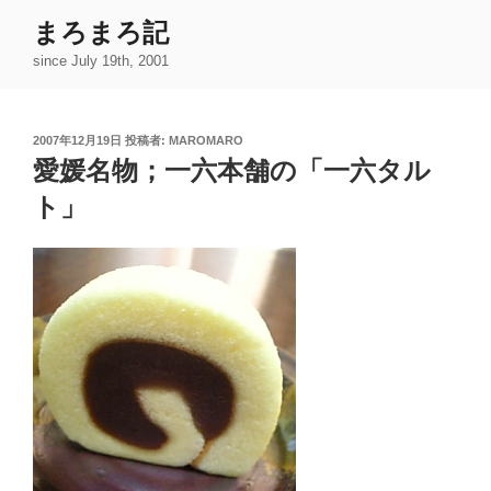
コ
まろまろ記
ン
since July 19th, 2001
テ
ン
ツ
投
2007年12月19日
投稿者:
MAROMARO
へ
稿
愛媛名物；一六本舗の「一六タル
ス
日:
キ
ト」
ッ
プ