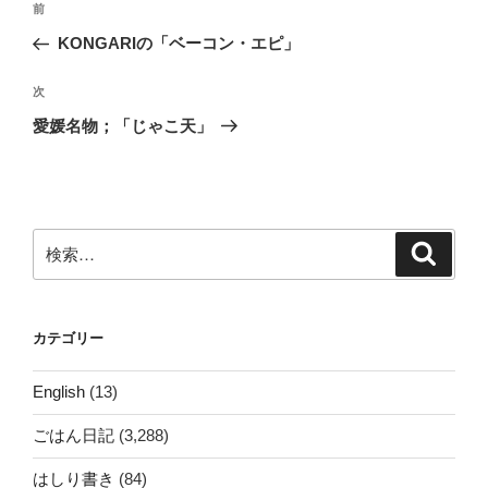
前
前
稿
の
KONGARIの「ベーコン・エピ」
ナ
投
ビ
稿
次
次
ゲ
の
愛媛名物；「じゃこ天」
投
ー
稿
シ
ョ
ン
検
検
索
索:
カテゴリー
English
(13)
ごはん日記
(3,288)
はしり書き
(84)