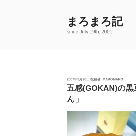
コ
ン
テ
まろまろ記
ン
since July 19th, 2001
ツ
へ
ス
キ
ッ
プ
投
2007年9月20日
投稿者:
MAROMARO
稿
五感(GOKAN)
日:
ん」