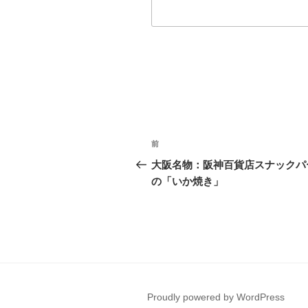
投
前
前
稿
の
大阪名物：阪神百貨店スナックパ
投
の「いか焼き」
ナ
稿
ビ
ゲ
ー
シ
Proudly powered by WordPress