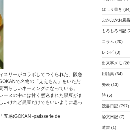
はしり書き
(84
ぷかぷかお風
もろもろ日記
(
コラム
(20)
レシピ
(3)
出来事メモ
(28
用語集
(34)
ィスリーがコラボしてつくられた、阪急
GOKANで名物の「ええもん」をいただ
発表
(13)
関西らしいネーミングになっている。
レーヌの中には甘く煮込まれた黒豆がま
詩
(5)
しいけれど黒豆だけでもいいように思っ
読書日記
(797)
OKAN -patisserie de
論文日記
(7)
遺書
(1)