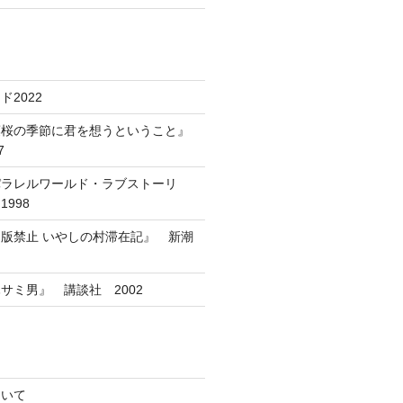
2022
葉桜の季節に君を想うということ』
7
パラレルワールド・ラブストーリ
998
版禁止 いやしの村滞在記』 新潮
サミ男』 講談社 2002
ついて