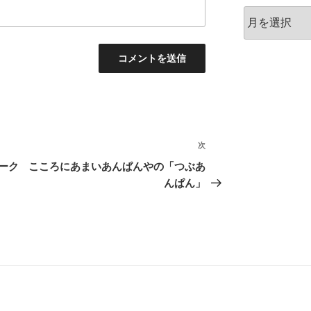
ア
ー
カ
イ
ブ
次
次
の
ーク
こころにあまいあんぱんやの「つぶあ
投
んぱん」
稿