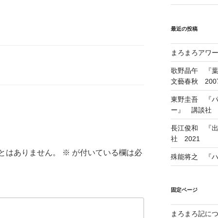
最近の投稿
まろまろアワード
歌野晶午 『
文藝春秋 200
東野圭吾 『
ー』 講談社 1
長江俊和 『出
社 2021
とはありません。
※
が付いている欄は必
殊能将之 『ハ
固定ページ
まろまろ記に