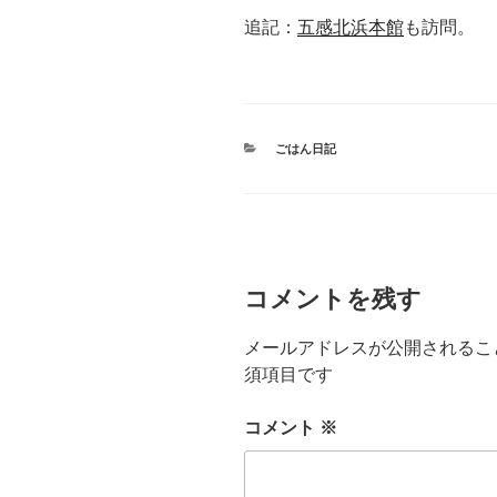
追記：
五感北浜本館
も訪問。
カ
ごはん日記
テ
ゴ
リ
ー
コメントを残す
メールアドレスが公開されるこ
須項目です
コメント
※