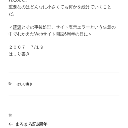
重要なのはどんなに小さくても何かを続けていくこと
だ。
＜
落選
とその事後処理、サイト表示エラーという失意の
中でむかえたWebサイト開設
6周年
の日に＞
２００７ ７/１９
はしり書き
カ
はしり書き
テ
ゴ
リ
ー
投
前
前
稿
の
まろまろ記6周年
ナ