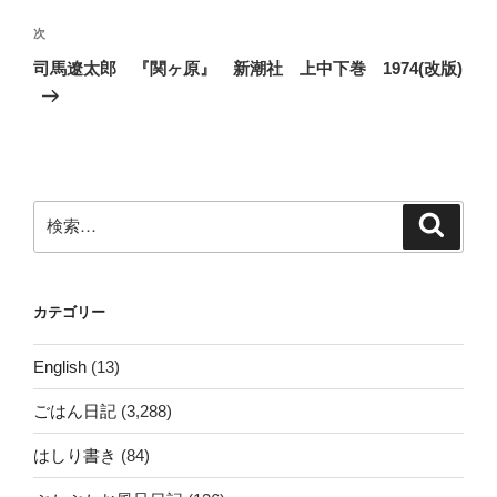
投
ビ
稿
次
次
ゲ
の
司馬遼太郎 『関ヶ原』 新潮社 上中下巻 1974(改版)
投
ー
稿
シ
ョ
ン
検
検
索
索:
カテゴリー
English
(13)
ごはん日記
(3,288)
はしり書き
(84)