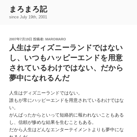
コ
まろまろ記
ン
since July 19th, 2001
テ
ン
ツ
投
2007年7月19日
投稿者:
MAROMARO
へ
稿
人生はディズニーランドではない
ス
日:
キ
し、いつもハッピーエンドを用意
ッ
されているわけではない、だから
プ
夢中になれるんだ
人生はディズニーランドではない。
誰もが常にハッピーエンドを用意されているわけではな
い。
がんばったからといって短絡的に報われないこともある
し、信頼が惨めな結果を生むこともある。
だから人生はどんなエンターテイメントよりも夢中にな
れるんだ。