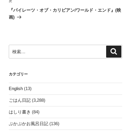
ビ
稿
次
次
ゲ
の
『パイレーツ・オブ・カリビアン/ワールド・エンド』(映
投
ー
画)
稿
シ
ョ
ン
検
検
索
索:
カテゴリー
English
(13)
ごはん日記
(3,288)
はしり書き
(84)
ぷかぷかお風呂日記
(136)