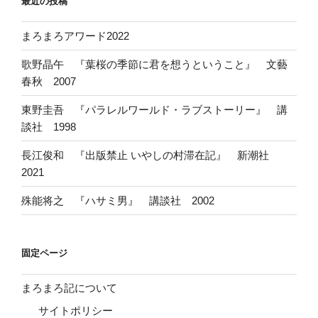
最近の投稿
まろまろアワード2022
歌野晶午 『葉桜の季節に君を想うということ』 文藝
春秋 2007
東野圭吾 『パラレルワールド・ラブストーリー』 講
談社 1998
長江俊和 『出版禁止 いやしの村滞在記』 新潮社
2021
殊能将之 『ハサミ男』 講談社 2002
固定ページ
まろまろ記について
サイトポリシー