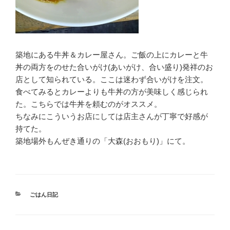
築地にある牛丼＆カレー屋さん。ご飯の上にカレーと牛
丼の両方をのせた合いがけ(あいがけ、合い盛り)発祥のお
店として知られている。ここは迷わず合いがけを注文。
食べてみるとカレーよりも牛丼の方が美味しく感じられ
た。こちらでは牛丼を頼むのがオススメ。
ちなみにこういうお店にしては店主さんが丁寧で好感が
持てた。
築地場外もんぜき通りの「大森(おおもり)」にて。
カ
ごはん日記
テ
ゴ
リ