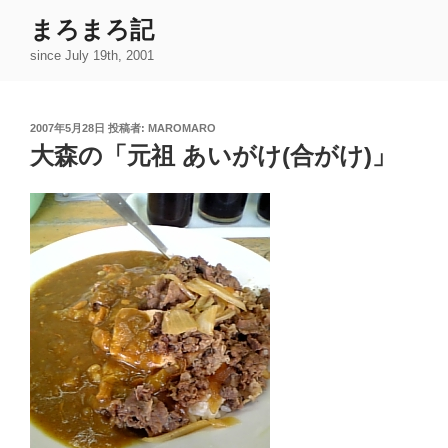
コ
まろまろ記
ン
since July 19th, 2001
テ
ン
ツ
投
2007年5月28日
投稿者:
MAROMARO
へ
稿
大森の「元祖 あいがけ(合がけ)」
ス
日:
キ
ッ
プ