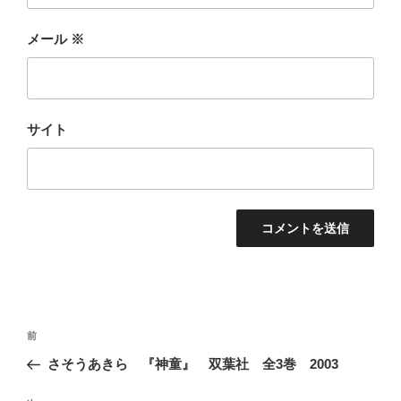
メール
※
サイト
投
前
前
稿
の
さそうあきら 『神童』 双葉社 全3巻 2003
ナ
投