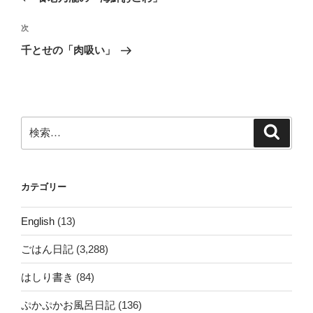
ナ
投
ビ
稿
次
次
ゲ
の
千とせの「肉吸い」
投
ー
稿
シ
ョ
ン
検
検
索
索:
カテゴリー
English
(13)
ごはん日記
(3,288)
はしり書き
(84)
ぷかぷかお風呂日記
(136)