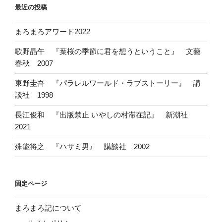
最近の投稿
まろまろアワード2022
歌野晶午 『葉桜の季節に君を想うということ』 文藝
春秋 2007
東野圭吾 『パラレルワールド・ラブストーリー』 講
談社 1998
長江俊和 『出版禁止 いやしの村滞在記』 新潮社
2021
殊能将之 『ハサミ男』 講談社 2002
固定ページ
まろまろ記について