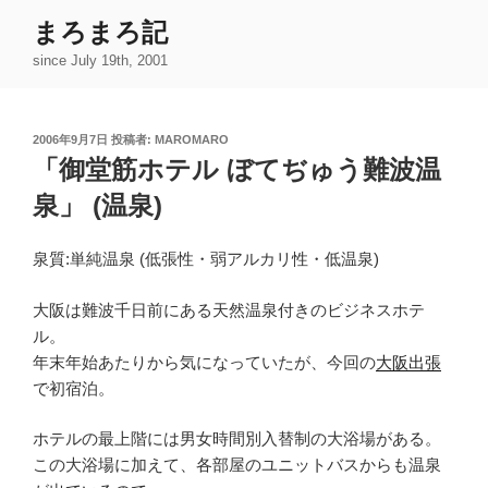
コ
まろまろ記
ン
since July 19th, 2001
テ
ン
ツ
投
2006年9月7日
投稿者:
MAROMARO
へ
稿
「御堂筋ホテル ぼてぢゅう難波温
ス
日:
キ
泉」 (温泉)
ッ
プ
泉質:単純温泉 (低張性・弱アルカリ性・低温泉)
大阪は難波千日前にある天然温泉付きのビジネスホテ
ル。
年末年始あたりから気になっていたが、今回の
大阪出張
で初宿泊。
ホテルの最上階には男女時間別入替制の大浴場がある。
この大浴場に加えて、各部屋のユニットバスからも温泉