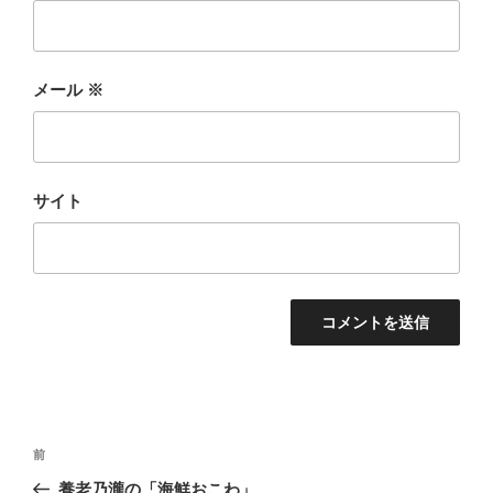
メール
※
サイト
投
前
前
稿
の
養老乃瀧の「海鮮おこわ」