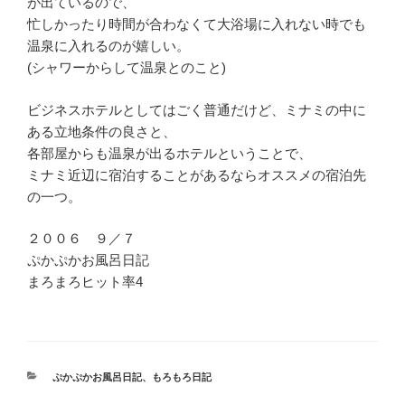
が出ているので、
忙しかったり時間が合わなくて大浴場に入れない時でも
温泉に入れるのが嬉しい。
(シャワーからして温泉とのこと)
ビジネスホテルとしてはごく普通だけど、ミナミの中に
ある立地条件の良さと、
各部屋からも温泉が出るホテルということで、
ミナミ近辺に宿泊することがあるならオススメの宿泊先
の一つ。
２００６ ９／７
ぷかぷかお風呂日記
まろまろヒット率4
カ
ぷかぷかお風呂日記
、
もろもろ日記
テ