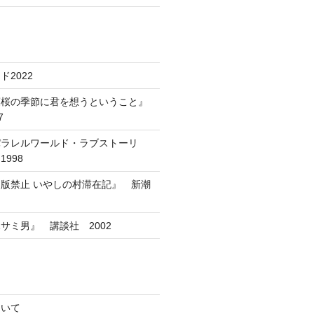
2022
葉桜の季節に君を想うということ』
7
パラレルワールド・ラブストーリ
998
版禁止 いやしの村滞在記』 新潮
サミ男』 講談社 2002
ついて