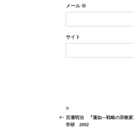
メール
※
サイト
投
前
前
稿
の
百瀬明治 『蓮如―戦略の宗教
投
学研 2002
ナ
稿