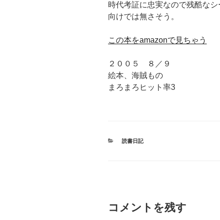
時代考証に忠実なので残酷なシ
向けでは無さそう。
この本をamazonで見ちゃう
２００５ ８／９
絵本、海賊もの
まろまろヒット率3
カ
読書日記
テ
ゴ
リ
ー
コメントを残す