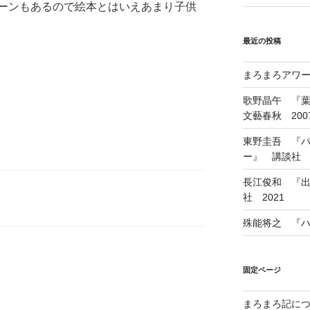
ーンもあるので絵本とはいえあまり子供
最近の投稿
まろまろアワード
歌野晶午 『
文藝春秋 200
東野圭吾 『
ー』 講談社 1
長江俊和 『出
社 2021
殊能将之 『ハ
固定ページ
まろまろ記に