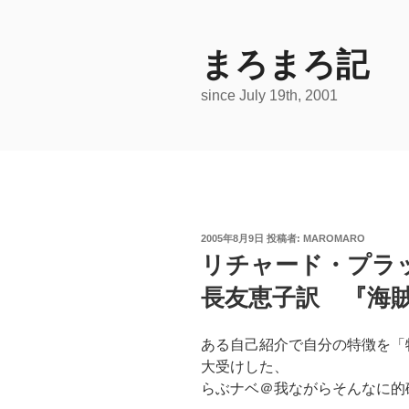
コ
ン
テ
まろまろ記
ン
since July 19th, 2001
ツ
へ
ス
キ
ッ
プ
投
2005年8月9日
投稿者:
MAROMARO
稿
リチャード・プラ
日:
長友恵子訳 『海賊
ある自己紹介で自分の特徴を「
大受けした、
らぶナベ＠我ながらそんなに的確