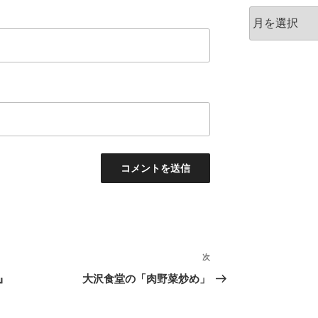
ア
ー
カ
イ
ブ
次
次
の
家』
大沢食堂の「肉野菜炒め」
投
稿