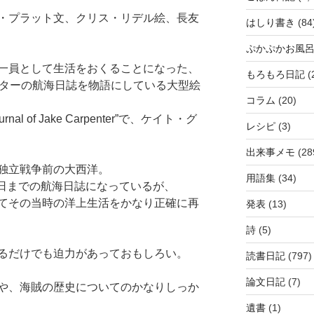
・プラット文、クリス・リデル絵、長友
はしり書き
(84
ぷかぷかお風
一員として生活をおくることになった、
もろもろ日記
(
ンターの航海日誌を物語にしている大型絵
コラム
(20)
urnal of Jake Carpenter”で、ケイト・グ
レシピ
(3)
出来事メモ
(28
独立戦争前の大西洋。
用語集
(34)
月22日までの航海日誌になっているが、
てその当時の洋上生活をかなり正確に再
発表
(13)
詩
(5)
るだけでも迫力があっておもしろい。
読書日記
(797)
論文日記
(7)
や、海賊の歴史についてのかなりしっか
遺書
(1)