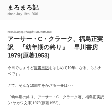
コ
まろまろ記
ン
since July 19th, 2001
テ
ン
ツ
投
2005年4月8日
投稿者:
MAROMARO
へ
稿
アーサー・C・クラーク、福島正実
ス
日:
キ
訳 『幼年期の終り』 早川書房
ッ
1979(原著1953)
プ
今日でちょうど
読書日記
をはじめて10年になる、らぶナ
ベです。
さて、そんな10周年をかざる一冊は･･･
『幼年期の終り』アーサー・C・クラーク著、福島正実訳
(ハヤカワ文庫)1979(原著1953)。