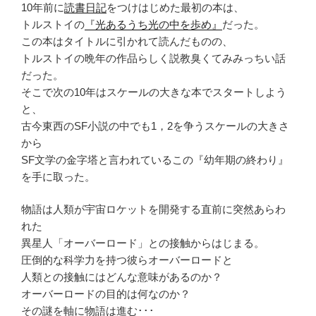
10年前に
読書日記
をつけはじめた最初の本は、
トルストイの
『光あるうち光の中を歩め』
だった。
この本はタイトルに引かれて読んだものの、
トルストイの晩年の作品らしく説教臭くてみみっちい話
だった。
そこで次の10年はスケールの大きな本でスタートしよう
と、
古今東西のSF小説の中でも1，2を争うスケールの大きさ
から
SF文学の金字塔と言われているこの『幼年期の終わり』
を手に取った。
物語は人類が宇宙ロケットを開発する直前に突然あらわ
れた
異星人「オーバーロード」との接触からはじまる。
圧倒的な科学力を持つ彼らオーバーロードと
人類との接触にはどんな意味があるのか？
オーバーロードの目的は何なのか？
その謎を軸に物語は進む･･･