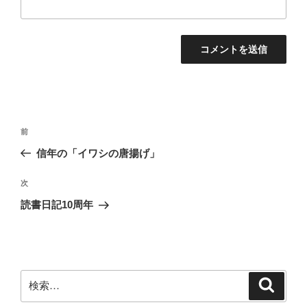
投
前
前
稿
の
信年の「イワシの唐揚げ」
ナ
投
ビ
稿
次
次
ゲ
の
読書日記10周年
投
ー
稿
シ
ョ
ン
検
検
索
索: