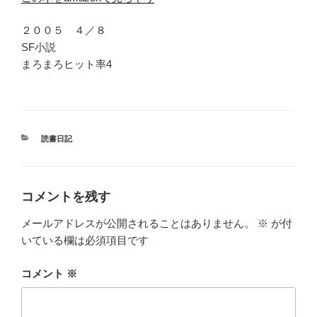
２００５ ４／８
SF小説
まろまろヒット率4
カ
読書日記
テ
ゴ
リ
ー
コメントを残す
メールアドレスが公開されることはありません。
※
が付
いている欄は必須項目です
コメント
※