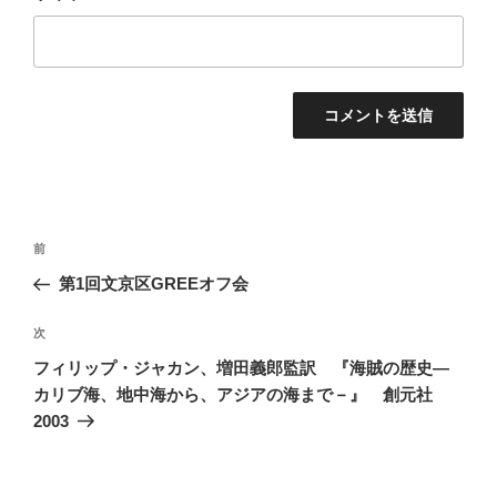
投
前
前
稿
の
第1回文京区GREEオフ会
ナ
投
ビ
稿
次
次
ゲ
の
フィリップ・ジャカン、増田義郎監訳 『海賊の歴史―
投
ー
カリブ海、地中海から、アジアの海まで－』 創元社
稿
シ
2003
ョ
ン