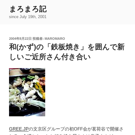
コ
まろまろ記
ン
since July 19th, 2001
テ
ン
ツ
投
2004年8月22日
投稿者:
MAROMARO
へ
稿
和(かず)の「鉄板焼き」を囲んで新
ス
日:
キ
しいご近所さん付き合い
ッ
プ
GREE.JP
の文京区グループの初OFF会が茗荷谷で開催さ