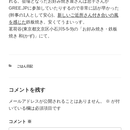
れる。会場となったお好み焼き屋さんは息子さんが
GREE.JPに参加していたりするので非常に話が早かった
(幹事の1人として安心)。
新しいご近所さん付き合いの風
を感じた
鉄板焼き。安くてうまいっす。
茗荷谷(東京都文京区小石川5-5-9)の「お好み焼き・鉄板
焼き 和(かず)」にて。
カ
ごはん日記
テ
ゴ
リ
ー
コメントを残す
メールアドレスが公開されることはありません。
※
が付
いている欄は必須項目です
コメント
※