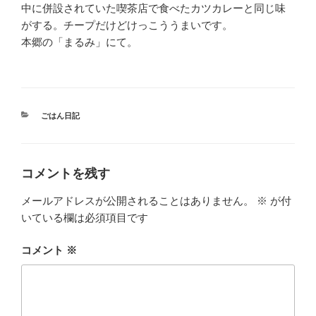
中に併設されていた喫茶店で食べたカツカレーと同じ味
がする。チープだけどけっこううまいです。
本郷の「まるみ」にて。
カ
ごはん日記
テ
ゴ
リ
ー
コメントを残す
メールアドレスが公開されることはありません。
※
が付
いている欄は必須項目です
コメント
※