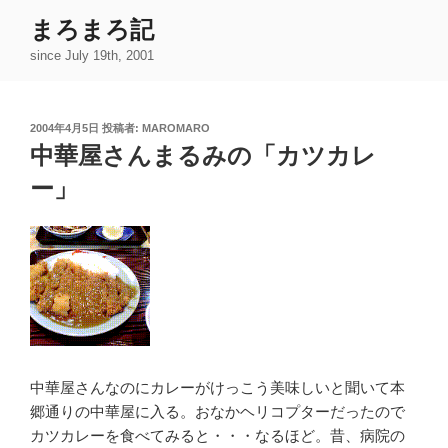
コ
まろまろ記
ン
since July 19th, 2001
テ
ン
ツ
投
2004年4月5日
投稿者:
MAROMARO
へ
稿
中華屋さんまるみの「カツカレ
ス
日:
キ
ー」
ッ
プ
中華屋さんなのにカレーがけっこう美味しいと聞いて本
郷通りの中華屋に入る。おなかヘリコプターだったので
カツカレーを食べてみると・・・なるほど。昔、病院の