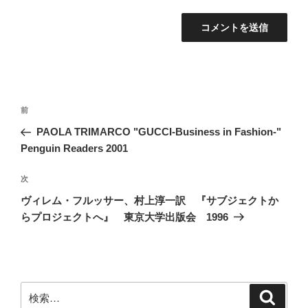
投
前
前
稿
の
PAOLA TRIMARCO "GUCCI-Business in Fashion-"
ナ
投
Penguin Readers 2001
ビ
稿
ゲ
次
次
の
ー
ヴィレム・フルッサー、村上淳一訳 『サブジェクトか
投
シ
らプロジェクトへ』 東京大学出版会 1996
稿
ョ
ン
検
検
索
索: