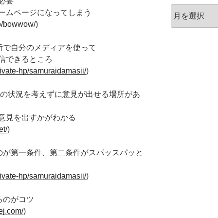
必要
ア
ームページになってしまう
ー
.jp/bowwow/
)
カ
イ
断で自分のメディアを使って
ブ
信できるところ
private-hp/samuraidamasii/
)
分の状況を考えずに意見が出せる場所があ
意見を出すかがわかる
et/
)
のが第一条件、第二条件がスパッスパッと
private-hp/samuraidamasii/
)
るのがコツ
ej.com/
)