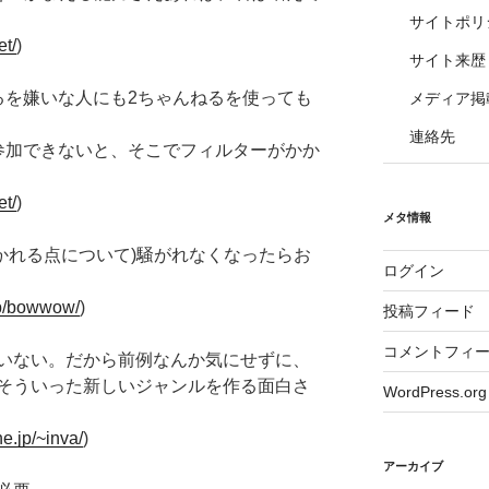
サイトポリ
et/
)
サイト来歴
るを嫌いな人にも2ちゃんねるを使っても
メディア掲
連絡先
加できないと、そこでフィルターがかか
et/
)
メタ情報
かれる点について)騒がれなくなったらお
ログイン
.jp/bowwow/
)
投稿フィード
コメントフィ
いない。だから前例なんか気にせずに、
そういった新しいジャンルを作る面白さ
WordPress.org
e.jp/~inva/
)
アーカイブ