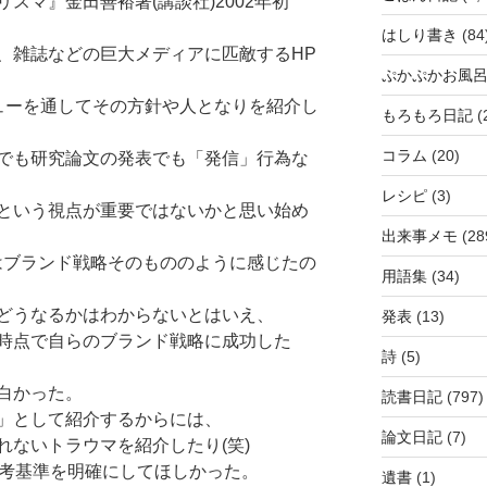
スマ』金田善裕著(講談社)2002年初
はしり書き
(84
、雑誌などの巨大メディアに匹敵するHP
ぷかぷかお風
ビューを通してその方針や人となりを紹介し
もろもろ日記
(
コラム
(20)
でも研究論文の発表でも「発信」行為な
レシピ
(3)
という視点が重要ではないかと思い始め
出来事メモ
(28
はブランド戦略そのもののように感じたの
用語集
(34)
どうなるかはわからないとはいえ、
発表
(13)
時点で自らのブランド戦略に成功した
詩
(5)
白かった。
読書日記
(797)
」として紹介するからには、
論文日記
(7)
れないトラウマを紹介したり(笑)
選考基準を明確にしてほしかった。
遺書
(1)