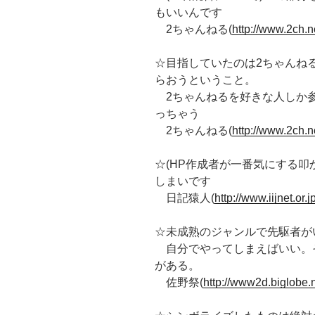
もいいんです
2ちゃんねる(
http://www.2ch.n
☆目指していたのは2ちゃんね
らおうということ。
2ちゃんねるを好きな人しか参
っちゃう
2ちゃんねる(
http://www.2ch.n
☆(HP作成者が一番気にする叩
しまいです
日記猿人(
http://www.iijnet.or
☆未成熟のジャンルで先駆者が
自分でやってしまえばいい。
がある。
佐野祭(
http://www2d.biglobe.n