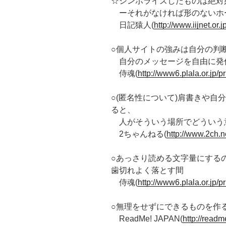
☆シンボライズしたものは絶対
ーそれがなければ形のないホ
日記猿人(
http://www.iijnet.or
○個人サイトの強みは自分の判
自分のメッセージを自由に発
侍魂(
http://www6.plala.or.jp/
○(匿名性について)肩書きや自
ると、
人がそういう場所でどういう
2ちゃんねる(
http://www.2ch.n
○あっさり読める文字量にする
歯切れよく落とす間
侍魂(
http://www6.plala.or.jp/
○無理をせずにできるものを作
ReadMe! JAPAN(
http://readm