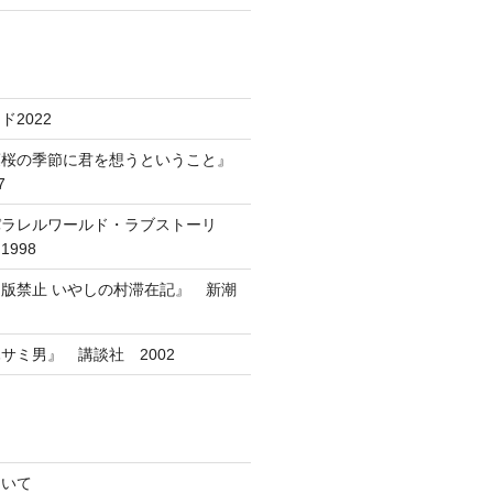
2022
葉桜の季節に君を想うということ』
7
パラレルワールド・ラブストーリ
998
版禁止 いやしの村滞在記』 新潮
サミ男』 講談社 2002
ついて