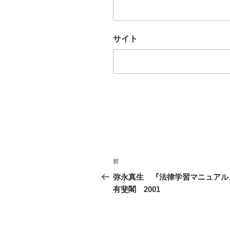
サイト
投
前
前
稿
の
弥永真生 『法律学習マニュア
投
有斐閣 2001
ナ
稿
ビ