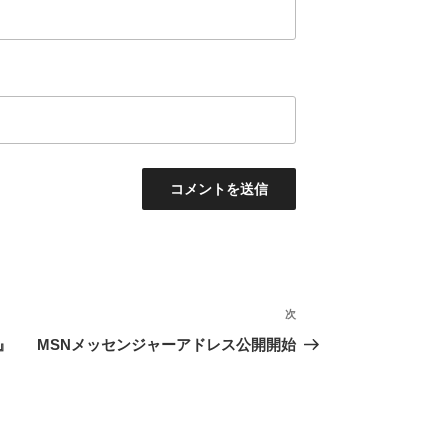
次
次
の
ル』
MSNメッセンジャーアドレス公開開始
投
稿