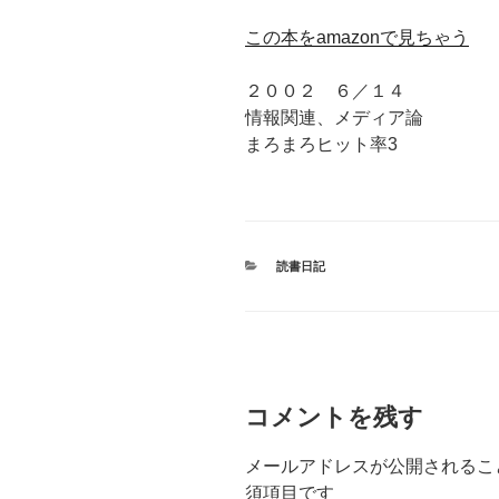
この本をamazonで見ちゃう
２００２ ６／１４
情報関連、メディア論
まろまろヒット率3
カ
読書日記
テ
ゴ
リ
ー
コメントを残す
メールアドレスが公開されるこ
須項目です