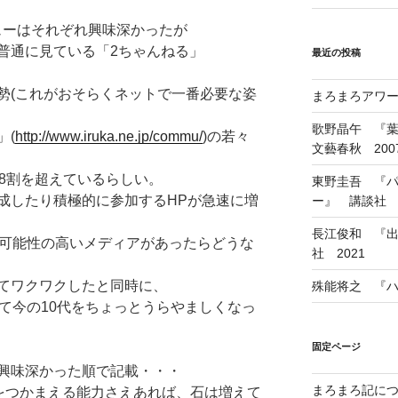
ューはそれぞれ興味深かったが
普通に見ている「2ちゃんねる」
最近の投稿
勢(これがおそらくネットで一番必要な姿
まろまろアワード
歌野晶午 『
」(
http://www.iruka.ne.jp/commu/
)の若々
文藝春秋 200
は8割を超えているらしい。
東野圭吾 『
成したり積極的に参加するHPが急速に増
ー』 講談社 1
長江俊和 『出
信可能性の高いメディアがあったらどうな
社 2021
てワクワクしたと同時に、
殊能将之 『ハ
て今の10代をちょっとうらやましくなっ
固定ページ
興味深かった順で記載・・・
まろまろ記に
分をつかまえる能力さえあれば、石は増えて