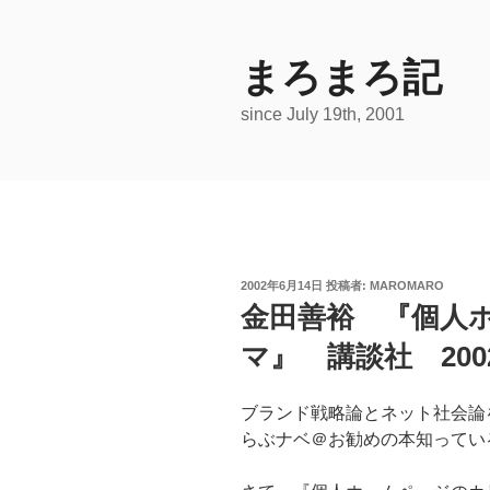
コ
ン
テ
まろまろ記
ン
since July 19th, 2001
ツ
へ
ス
キ
ッ
プ
投
2002年6月14日
投稿者:
MAROMARO
稿
金田善裕 『個人
日:
マ』 講談社 200
ブランド戦略論とネット社会論
らぶナベ＠お勧めの本知っている