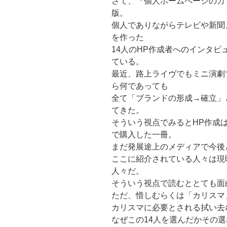
さて、『個人ホームページのカリ
版。
個人でありながらテレビや新聞
を作った
14人のHP作成者へのインタ
ている。
最近、路上ライヴでもミニ演劇
ら何であっても
全て「ブランドの形成→確立」
てきた。
そういう視点でみるとHP作成
で購入した一冊。
まだ発展途上のメディアで今後
ここに紹介されている人々は現
人々だ。
そういう視点で読むととても面
ただ、惜しむらくは「カリスマ
カリスマに必要とされる拭い去
なぜこの14人を選んだかその