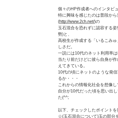
個々のHP作成者へのインタビ
特に興味を感じたのは普段から
(
http://www.2ch.net/
)の
玉石混合を恐れずに認容する姿
勢)と、
高校生が作成する「いるこみゅ
しさだ。
一説には10代のネット利用率
当たり前だけどに彼ら自身が作
えてきている。
10代の頃にネットのような発
るか・・・
これからの情報化社会を想像し
自分が10代だった頃を思い出し
た(^^;
以下、チェックしたポイントを
☆(玉石混合について)玉の部