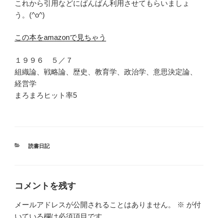
これから引用などにばんばん利用させてもらいましょ
う。(^o^)
この本をamazonで見ちゃう
１９９６ ５／７
組織論、戦略論、歴史、教育学、政治学、意思決定論、
経営学
まろまろヒット率5
カ
読書日記
テ
ゴ
リ
ー
コメントを残す
メールアドレスが公開されることはありません。
※
が付
いている欄は必須項目です