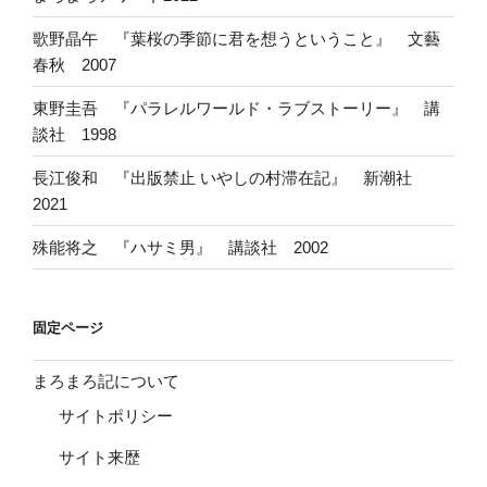
歌野晶午 『葉桜の季節に君を想うということ』 文藝
春秋 2007
東野圭吾 『パラレルワールド・ラブストーリー』 講
談社 1998
長江俊和 『出版禁止 いやしの村滞在記』 新潮社
2021
殊能将之 『ハサミ男』 講談社 2002
固定ページ
まろまろ記について
サイトポリシー
サイト来歴