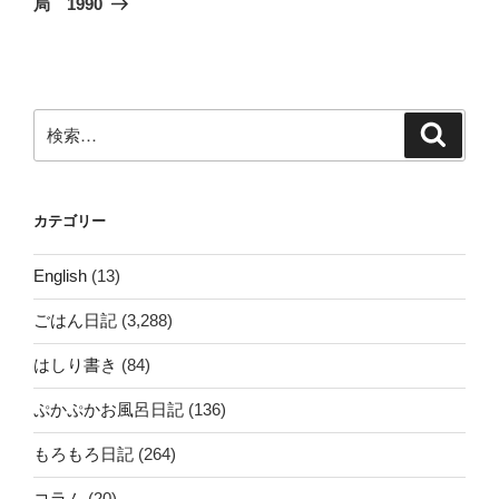
シ
局 1990
稿
ョ
ン
検
検
索
索:
カテゴリー
English
(13)
ごはん日記
(3,288)
はしり書き
(84)
ぷかぷかお風呂日記
(136)
もろもろ日記
(264)
コラム
(20)