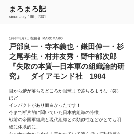
コ
まろまろ記
ン
since July 19th, 2001
テ
ン
ツ
投
1996年5月7日
投稿者:
MAROMARO
へ
稿
戸部良一・寺本義也・鎌田伸一・杉
ス
日:
キ
之尾孝生・村井友秀・野中郁次郎
ッ
『失敗の本質―日本軍の組織論的研
プ
究』 ダイアモンド社 1984
目から鱗が落ちるどころか眼球まで落ちるような（笑）
ほど
インパクトがあり面白かったです！
今まで断片的に聞いていた日本的組織の特徴、
戦前の帝国軍組織と現代組織との類似性などがとても明
確に体系的に、
なおかつわかりやすく書かれていて読んでいて壮快感さ