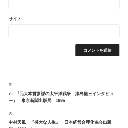
サイト
投
前
前
稿
の
『元大本営参謀の太平洋戦争―瀬島龍三インタビュ
ナ
投
ー』 東京新聞出版局 1995
ビ
稿
ゲ
次
次
の
ー
中村天風 『盛大な人生』 日本経営合理化協会出版
投