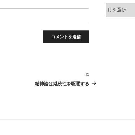
ア
ー
カ
イ
ブ
次
次
の
精神論は継続性を駆逐する
投
稿