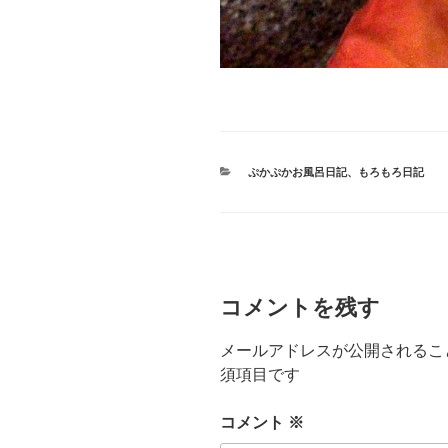
カ
ぷかぷかお風呂日記
、
もろもろ日記
テ
ゴ
リ
ー
コメントを残す
メールアドレスが公開されるこ
須項目です
コメント
※