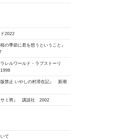
2022
葉桜の季節に君を想うということ』
7
パラレルワールド・ラブストーリ
998
版禁止 いやしの村滞在記』 新潮
サミ男』 講談社 2002
ついて