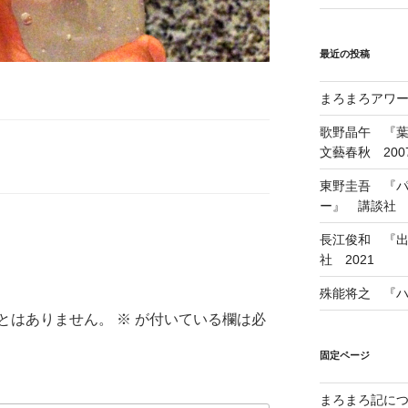
最近の投稿
まろまろアワード
歌野晶午 『
文藝春秋 200
東野圭吾 『
ー』 講談社 1
長江俊和 『出
社 2021
殊能将之 『ハ
とはありません。
※
が付いている欄は必
固定ページ
まろまろ記に