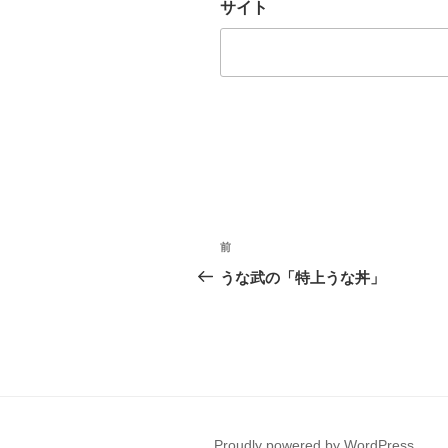
サイト
投
前
前
稿
の
うな武の「特上うな丼」
投
ナ
稿
ビ
ゲ
ー
Proudly powered by WordPress