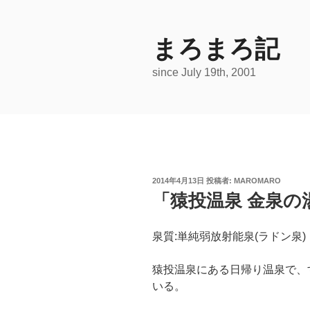
コ
ン
テ
まろまろ記
ン
since July 19th, 2001
ツ
へ
ス
キ
ッ
プ
投
2014年4月13日
投稿者:
MAROMARO
稿
「猿投温泉 金泉の湯
日:
泉質:単純弱放射能泉(ラドン泉)
猿投温泉にある日帰り温泉で、
いる。