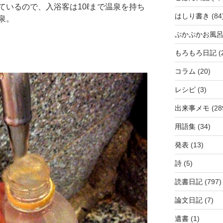
ているので、入浴客は10ℓまで温泉を持ち
はしり書き
(84
泉。
ぷかぷかお風
もろもろ日記
(
コラム
(20)
レシピ
(3)
出来事メモ
(28
用語集
(34)
発表
(13)
詩
(5)
読書日記
(797)
論文日記
(7)
遺書
(1)