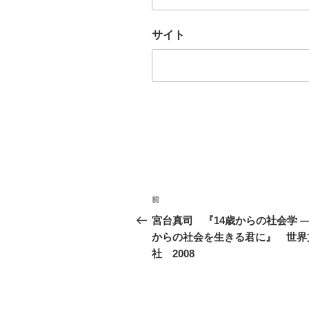
サイト
投
前
前
稿
の
宮台真司 『14歳からの社会学 
投
からの社会を生きる君に』 世界
ナ
稿
社 2008
ビ
ゲ