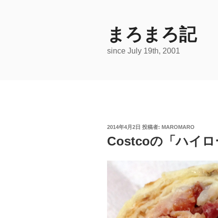
コ
ン
テ
まろまろ記
ン
since July 19th, 2001
ツ
へ
ス
キ
ッ
プ
投
2014年4月2日
投稿者:
MAROMARO
稿
Costcoの「ハイロ
日: