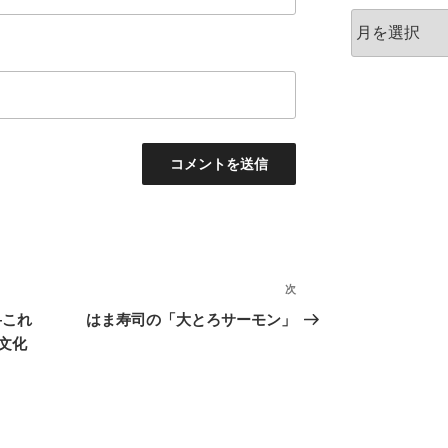
ア
ー
カ
イ
ブ
次
次
の
―これ
はま寿司の「大とろサーモン」
投
文化
稿