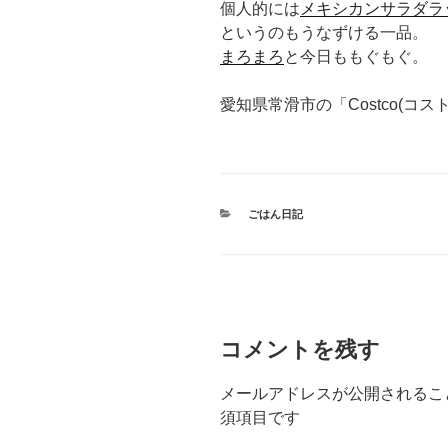
個人的には
メキシカンサラダラ
というのもうなずける一品。
まろまろ
と今日ももぐもぐ。
愛知県常滑市の「Costco(コ
カ
ごはん日記
テ
ゴ
リ
ー
コメントを残す
メールアドレスが公開されるこ
須項目です