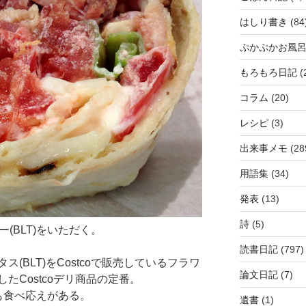
はしり書き
(84
ぷかぷかお風
もろもろ日記
(
コラム
(20)
レシピ
(3)
出来事メモ
(28
用語集
(34)
発表
(13)
詩
(5)
ー(BLT)をいただく。
読書日記
(797)
(BLT)をCostcoで販売しているフラワ
論文日記
(7)
たCostcoデリ商品の定番。
も食べ応えがある。
遺書
(1)