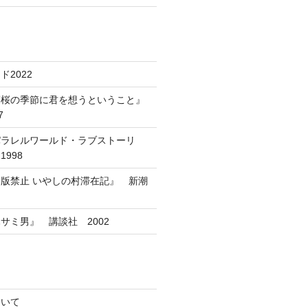
2022
葉桜の季節に君を想うということ』
7
パラレルワールド・ラブストーリ
998
版禁止 いやしの村滞在記』 新潮
サミ男』 講談社 2002
ついて