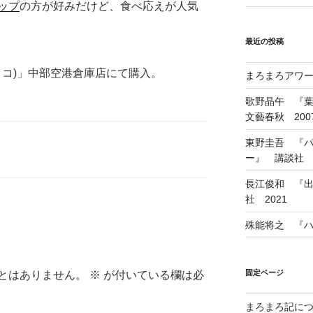
ップ
の方が好みだけど、食べ応えが人気
最近の投稿
ストコ)」中部空港倉庫店にて購入。
まろまろアワード
歌野晶午 『
文藝春秋 200
東野圭吾 『
ー』 講談社 1
長江俊和 『出
社 2021
殊能将之 『ハ
固定ページ
とはありません。
※
が付いている欄は必
まろまろ記に