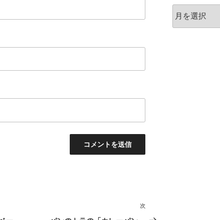
ア
ー
カ
イ
ブ
次
次
の