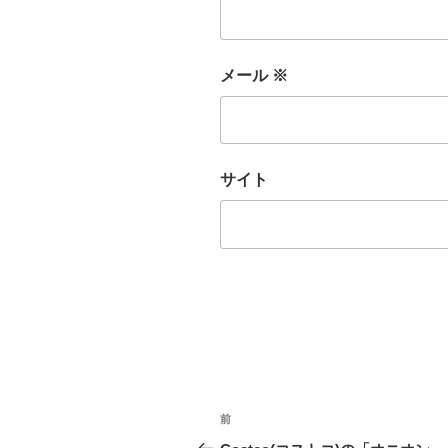
メール
※
サイト
投
前
前
稿
の