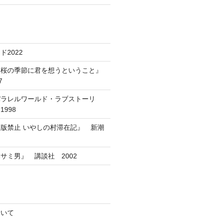
2022
葉桜の季節に君を想うということ』
7
パラレルワールド・ラブストーリ
998
版禁止 いやしの村滞在記』 新潮
サミ男』 講談社 2002
ついて