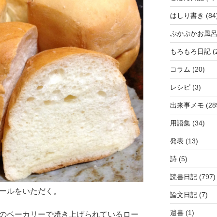
はしり書き
(84
ぷかぷかお風
もろもろ日記
(
コラム
(20)
レシピ
(3)
出来事メモ
(28
用語集
(34)
発表
(13)
詩
(5)
読書日記
(797)
ロールをいただく。
論文日記
(7)
遺書
(1)
o内のベーカリーで焼き上げられているロー