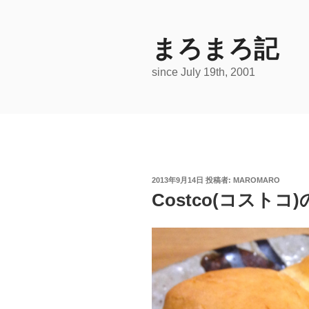
コ
ン
テ
まろまろ記
ン
since July 19th, 2001
ツ
へ
ス
キ
ッ
プ
投
2013年9月14日
投稿者:
MAROMARO
稿
Costco(コスト
日: