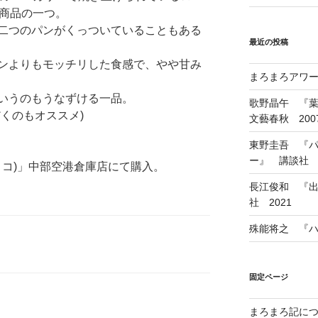
気商品の一つ。
二つのパンがくっついていることもある
最近の投稿
ンよりもモッチリした食感で、やや甘み
まろまろアワード
いうのもうなずける一品。
歌野晶午 『
くのもオススメ)
文藝春秋 200
東野圭吾 『
ー』 講談社 1
ストコ)」中部空港倉庫店にて購入。
長江俊和 『出
社 2021
殊能将之 『ハ
固定ページ
まろまろ記に