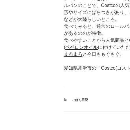
ルパンのことで、Costcoの人
形やサイズにばらつきがあり、
などが大陸らしいところ。
食べてみると、通常のロールパ
があるののが特徴。
食べやすいことから人気商品と
(
ペペロンオイル
に付けていただ
まろまろ
と今日ももぐもぐ。
愛知県常滑市の「Costco(コ
カ
ごはん日記
テ
ゴ
リ
ー