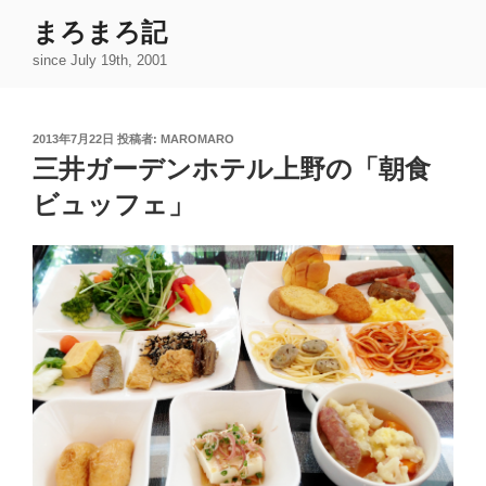
コ
まろまろ記
ン
since July 19th, 2001
テ
ン
ツ
投
2013年7月22日
投稿者:
MAROMARO
へ
稿
三井ガーデンホテル上野の「朝食
ス
日:
キ
ビュッフェ」
ッ
プ