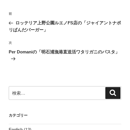
投
前
前
稿
の
ロッテリア上野公園ルエノFS店の「ジャイアントナポ
ナ
投
リぱんだバーガー」
ビ
稿
ゲ
次
次
の
ー
Per Domaniの「明石浦漁港直送活ワタリガニのパスタ」
投
シ
稿
ョ
ン
検
検
索
索:
カテゴリー
English
(13)