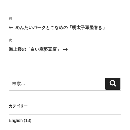
投
前
前
稿
の
めんたいパークとこなめの「明太子軍艦巻き」
ナ
投
ビ
稿
次
次
ゲ
の
海上楼の「白い麻婆豆腐」
投
ー
稿
シ
ョ
ン
検
検
索
索:
カテゴリー
English
(13)