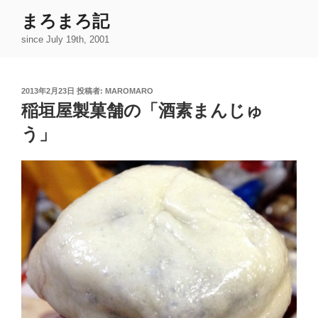
コ
まろまろ記
ン
since July 19th, 2001
テ
ン
ツ
投
2013年2月23日
投稿者:
MAROMARO
へ
稿
稲垣屋製菓舗の「酒素まんじゅ
ス
日:
キ
う」
ッ
プ