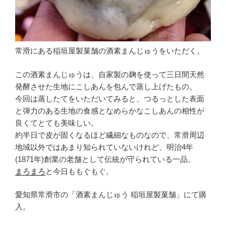
常滑にある稲垣屋製菓舗の酒素まんじゅうをいただく。
この酒素まんじゅうは、自家製の麹を使って三日間天然
発酵させた生地にこしあんを包んで蒸し上げたもの。
今回は蒸したてをいただいてみると、つるっとした表面
と弾力のある生地の食感となめらかなこしあんの相性が
良くてとても美味しい。
約半日で皮が固くなるほど繊細なものなので、常滑周辺
地域以外ではあまり知られていないけれど、明治4年
(1871年)創業の老舗として伝統が守られている一品。
まろまろ
と今日ももぐもぐ。
愛知県常滑市の「酒素まんじゅう 稲垣屋製菓舗」にて購
入。