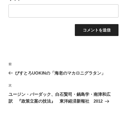
投
前
前
稿
の
びすとろUOKINの「海老のマカロニグラタン」
ナ
投
ビ
稿
次
次
ゲ
の
ユージン・バーダック、白石賢司・鍋島学・南津和広
投
ー
訳 『政策立案の技法』 東洋経済新報社 2012
稿
シ
ョ
ン