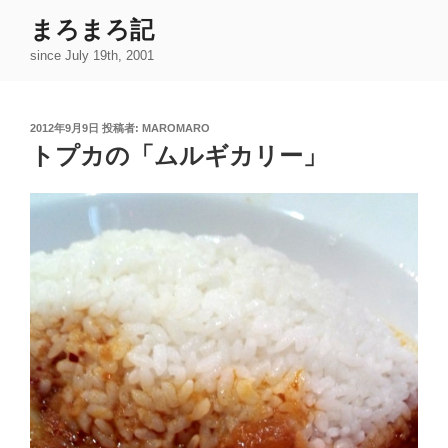
コ
まろまろ記
ン
since July 19th, 2001
テ
ン
ツ
投
2012年9月9日
投稿者:
MAROMARO
へ
稿
トプカの「ムルギカリー」
ス
日:
キ
ッ
プ