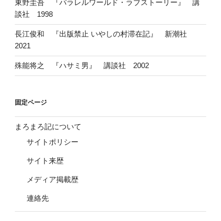
東野圭吾 『パラレルワールド・ラブストーリー』 講
談社 1998
長江俊和 『出版禁止 いやしの村滞在記』 新潮社
2021
殊能将之 『ハサミ男』 講談社 2002
固定ページ
まろまろ記について
サイトポリシー
サイト来歴
メディア掲載歴
連絡先