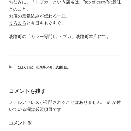
ちなみに、「トプカ」という店名は、”top of curry”の意味
とのこと。
お店の意気込みが伝わる一皿。
まろまろ
と今日ももぐもぐ。
淡路町の「カレー専門店 トプカ」淡路町本店にて。
カ
ごはん日記
、
出来事メモ
、
読書日記
テ
ゴ
リ
ー
コメントを残す
メールアドレスが公開されることはありません。
※
が付
いている欄は必須項目です
コメント
※