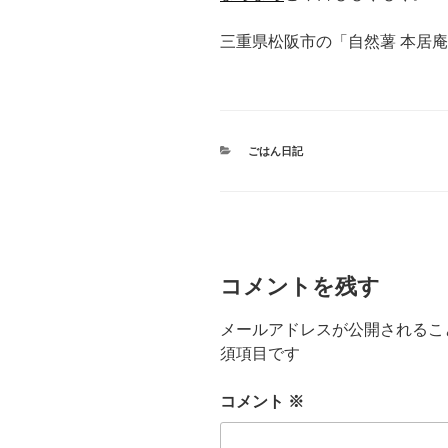
三重県松阪市の「自然薯 本居
カ
ごはん日記
テ
ゴ
リ
ー
コメントを残す
メールアドレスが公開されるこ
須項目です
コメント
※