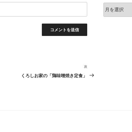
ア
ー
カ
イ
ブ
次
次
の
くろしお家の「鶏味噌焼き定食」
投
稿