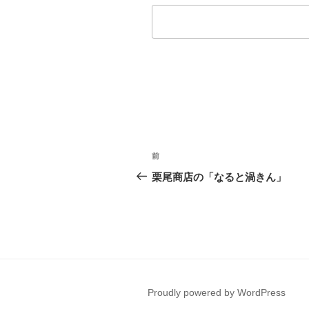
投
前
前
稿
の
栗尾商店の「なると渦きん」
投
ナ
稿
ビ
ゲ
ー
Proudly powered by WordPress
シ