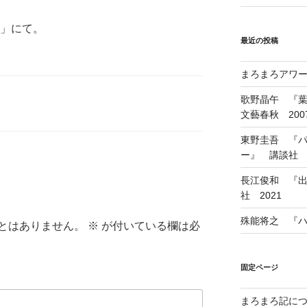
庵」にて。
最近の投稿
まろまろアワード
歌野晶午 『
文藝春秋 200
東野圭吾 『
ー』 講談社 1
長江俊和 『出
社 2021
殊能将之 『ハ
とはありません。
※
が付いている欄は必
固定ページ
まろまろ記に