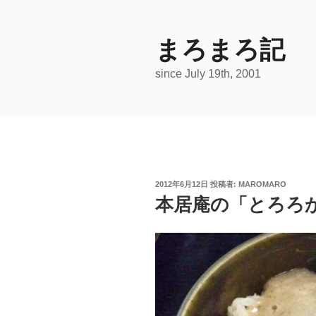
コ
ン
テ
まろまろ記
ン
since July 19th, 2001
ツ
へ
ス
キ
ッ
プ
投
2012年6月12日
投稿者:
MAROMARO
稿
本居庵の「とろろ
日: