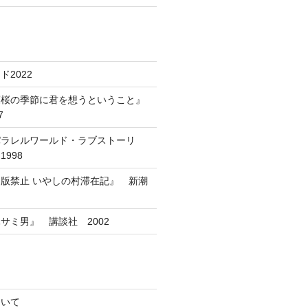
2022
葉桜の季節に君を想うということ』
7
パラレルワールド・ラブストーリ
998
版禁止 いやしの村滞在記』 新潮
サミ男』 講談社 2002
ついて