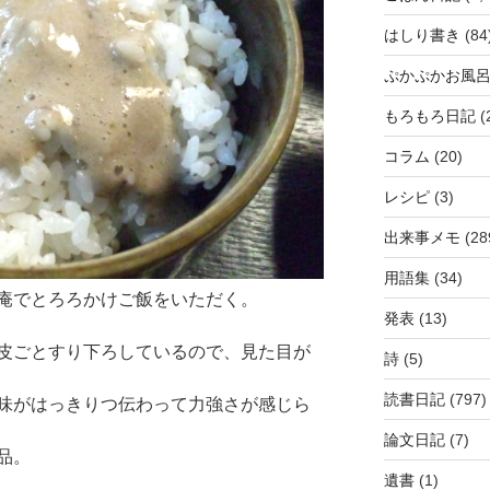
はしり書き
(84
ぷかぷかお風
もろもろ日記
(
コラム
(20)
レシピ
(3)
出来事メモ
(28
用語集
(34)
庵でとろろかけご飯をいただく。
発表
(13)
皮ごとすり下ろしているので、見た目が
詩
(5)
読書日記
(797)
味がはっきりつ伝わって力強さが感じら
論文日記
(7)
品。
遺書
(1)