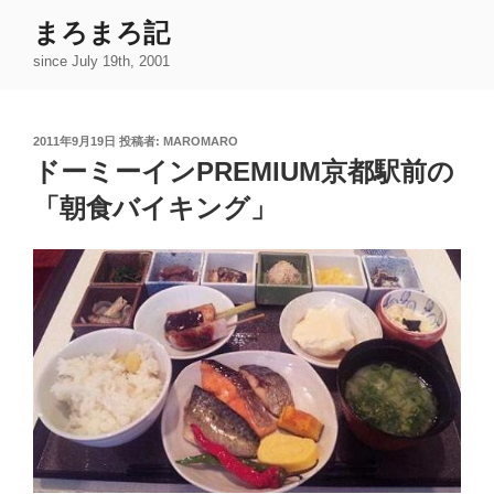
コ
まろまろ記
ン
since July 19th, 2001
テ
ン
ツ
投
2011年9月19日
投稿者:
MAROMARO
へ
稿
ドーミーインPREMIUM京都駅前の
ス
日:
キ
「朝食バイキング」
ッ
プ