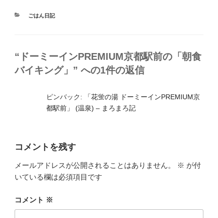
カ
ごはん日記
テ
ゴ
リ
ー
“ドーミーインPREMIUM京都駅前の「朝食
バイキング」” への1件の返信
ピンバック:
「花蛍の湯 ドーミーインPREMIUM京
都駅前」 (温泉) – まろまろ記
コメントを残す
メールアドレスが公開されることはありません。
※
が付
いている欄は必須項目です
コメント
※