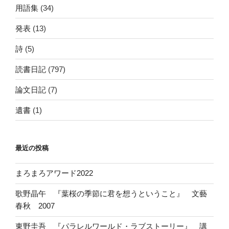
用語集
(34)
発表
(13)
詩
(5)
読書日記
(797)
論文日記
(7)
遺書
(1)
最近の投稿
まろまろアワード2022
歌野晶午 『葉桜の季節に君を想うということ』 文藝
春秋 2007
東野圭吾 『パラレルワールド・ラブストーリー』 講