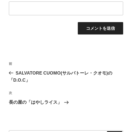
投
前
前
稿
の
SALVATORE CUOMO(サルバトーレ・クオモ)の
ナ
投
「D.O.C」
ビ
稿
ゲ
次
次
の
ー
長の屋の「はやしライス」
投
シ
稿
ョ
ン