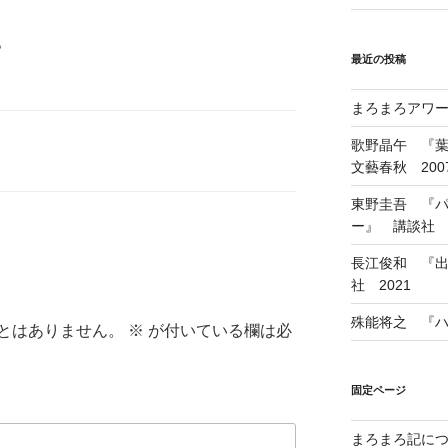
。
最近の投稿
まろまろアワード
歌野晶午 『
文藝春秋 200
東野圭吾 『
ー』 講談社 1
長江俊和 『出
社 2021
殊能将之 『ハ
とはありません。
※
が付いている欄は必
固定ページ
まろまろ記に