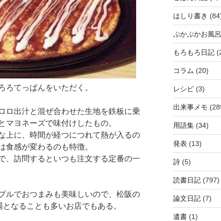
はしり書き
(84
ぷかぷかお風
もろもろ日記
(
コラム
(20)
ろろてっぱんをいただく。
レシピ
(3)
出来事メモ
(28
ロロ出汁と混ぜ合わせた生地を鉄板に乗
とマヨネーズで味付けしたもの。
用語集
(34)
な上に、時間が経つにつれて熱が入るの
発表
(13)
は食感が変わるのも特徴。
で、訪問するといつも注文する定番の一
詩
(5)
読書日記
(797)
ブルでおつまみも美味しいので、松阪の
論文日記
(7)
会場となることも多いお店でもある。
遺書
(1)