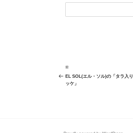
投
前
前
稿
の
EL SOL(エル・ソル)の「タラ入
投
ッケ」
ナ
稿
ビ
ゲ
ー
シ