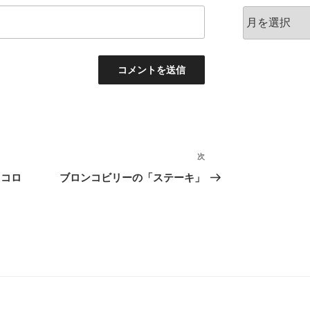
ア
ー
カ
イ
ブ
次
次
の
りコロ
ブロンコビリーの「ステーキ」
投
稿