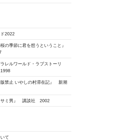
2022
葉桜の季節に君を想うということ』
7
パラレルワールド・ラブストーリ
998
版禁止 いやしの村滞在記』 新潮
サミ男』 講談社 2002
ついて