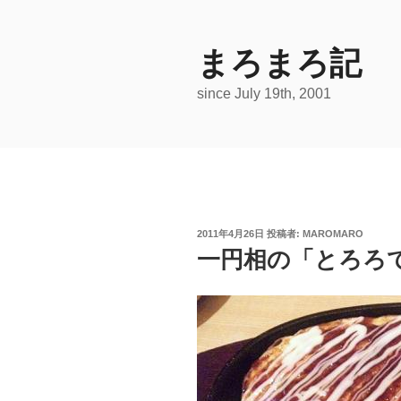
コ
ン
テ
まろまろ記
ン
since July 19th, 2001
ツ
へ
ス
キ
ッ
プ
投
2011年4月26日
投稿者:
MAROMARO
稿
一円相の「とろろ
日: