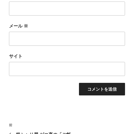
メール
※
サイト
投
前
前
稿
の