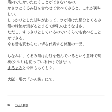
店内でしかいただくことができないもの。
かき氷とくるみ餅を合わせて食べてみると、これが美味
しい。
しっかりとした甘味があって、氷が溶けた部分とくるみ
餅の緑餡が混ざるとまるで練乳のような甘さ。
ただし、すっきりとしているのでいくらでも食べること
ができる。
今も昔も変わらない堺を代表する銘菓の一品。
ちなみに、くるみ餅はお餅を包んでいるという意味で胡
桃(クルミ)を使っているわけではない。
まろまろ
と今日ももぐもぐ。
大阪・堺の「かん袋」にて。
カ
ごはん日記
テ