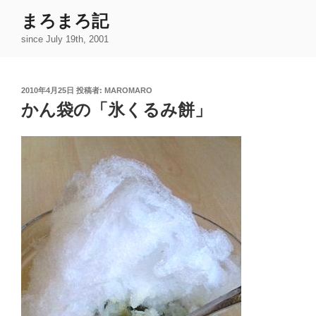
コ
まろまろ記
ン
since July 19th, 2001
テ
ン
ツ
投
2010年4月25日
投稿者:
MAROMARO
へ
稿
かん袋の「氷くるみ餅」
ス
日:
キ
ッ
プ