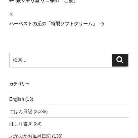
銀シャリ屋 ゲコ亭の「ご飯」
ナ
投
ビ
稿
次
次
ゲ
の
ハーベストの丘の「特製ソフトクリーム」
投
ー
稿
シ
ョ
ン
検
検
索
索:
カテゴリー
English
(13)
ごはん日記
(3,288)
はしり書き
(84)
ぷかぷかお風呂日記
(136)