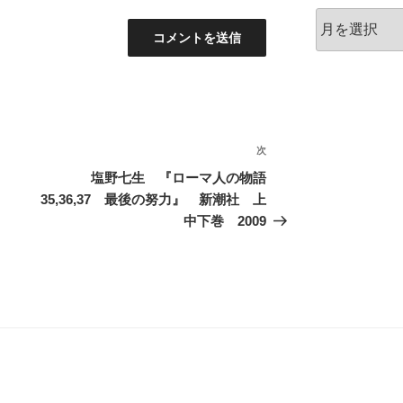
ア
ー
カ
イ
ブ
次
次
の
塩野七生 『ローマ人の物語
投
35,36,37 最後の努力』 新潮社 上
稿
中下巻 2009