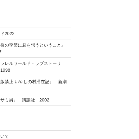
2022
葉桜の季節に君を想うということ』
7
パラレルワールド・ラブストーリ
998
版禁止 いやしの村滞在記』 新潮
サミ男』 講談社 2002
ついて