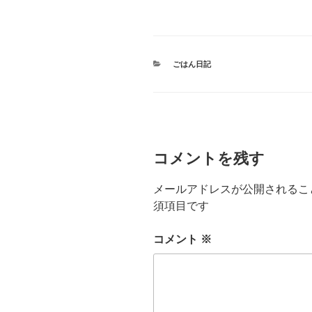
カ
ごはん日記
テ
ゴ
リ
ー
コメントを残す
メールアドレスが公開されるこ
須項目です
コメント
※