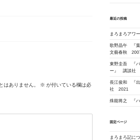
最近の投稿
まろまろアワード
歌野晶午 『
文藝春秋 200
東野圭吾 『
ー』 講談社 1
長江俊和 『出
とはありません。
※
が付いている欄は必
社 2021
殊能将之 『ハ
固定ページ
まろまろ記に