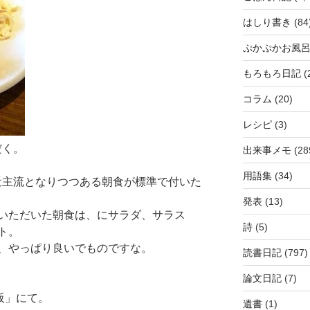
はしり書き
(84
ぷかぷかお風
もろもろ日記
(
コラム
(20)
レシピ
(3)
だく。
出来事メモ
(28
用語集
(34)
近主流となりつつある朝食が標準で付いた
発表
(13)
いただいた朝食は、にサラダ、サラス
詩
(5)
ト。
、やっぱり良いでものですな。
読書日記
(797)
論文日記
(7)
阪」にて。
遺書
(1)