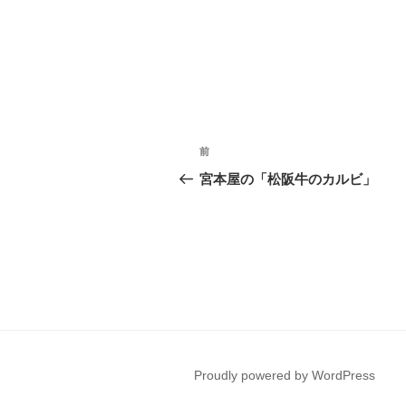
投
前
前
稿
の
宮本屋の「松阪牛のカルビ」
投
ナ
稿
ビ
ゲ
ー
シ
ョ
Proudly powered by WordPress