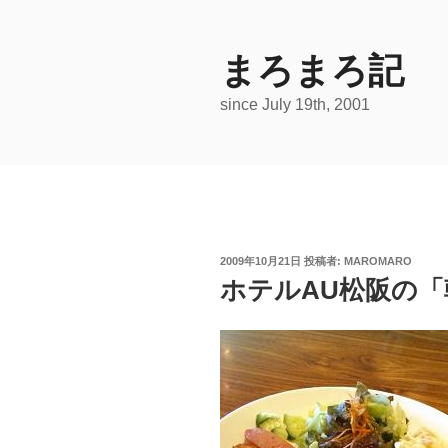
コ
ン
テ
まろまろ記
ン
since July 19th, 2001
ツ
へ
ス
キ
ッ
プ
投
2009年10月21日
投稿者:
MAROMARO
稿
ホテルAU松阪の「
日: