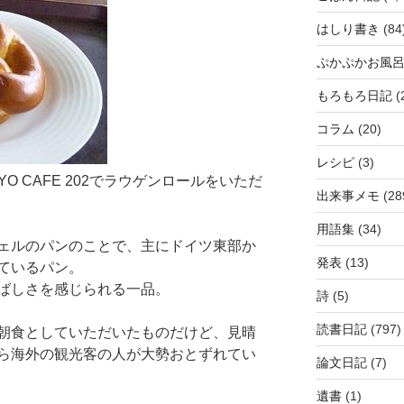
はしり書き
(84
ぷかぷかお風
もろもろ日記
(
コラム
(20)
レシピ
(3)
O CAFE 202でラウゲンロールをいただ
出来事メモ
(28
用語集
(34)
ェルのパンのことで、主にドイツ東部か
発表
(13)
ているパン。
ばしさを感じられる一品。
詩
(5)
読書日記
(797)
朝食としていただいたものだけど、見晴
ら海外の観光客の人が大勢おとずれてい
論文日記
(7)
遺書
(1)