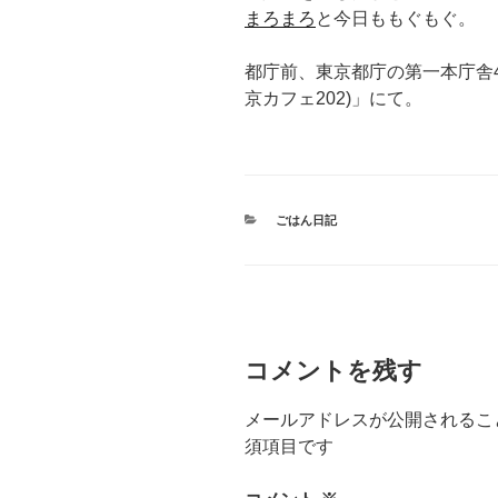
まろまろ
と今日ももぐもぐ。
都庁前、東京都庁の第一本庁舎45階
京カフェ202)」にて。
カ
ごはん日記
テ
ゴ
リ
ー
コメントを残す
メールアドレスが公開されるこ
須項目です