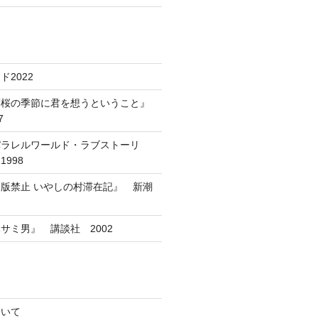
2022
葉桜の季節に君を想うということ』
7
パラレルワールド・ラブストーリ
998
版禁止 いやしの村滞在記』 新潮
サミ男』 講談社 2002
ついて