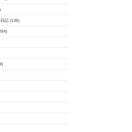
)
呂日記
(136)
264)
9)