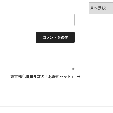
ア
ー
カ
イ
ブ
次
次
の
東京都庁職員食堂の「お寿司セット」
投
稿