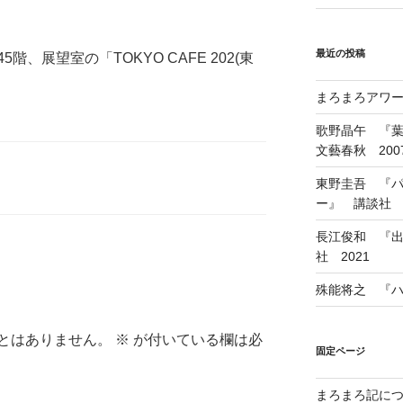
最近の投稿
、展望室の「TOKYO CAFE 202(東
まろまろアワード
歌野晶午 『
文藝春秋 200
東野圭吾 『
ー』 講談社 1
長江俊和 『出
社 2021
殊能将之 『ハ
とはありません。
※
が付いている欄は必
固定ページ
まろまろ記に