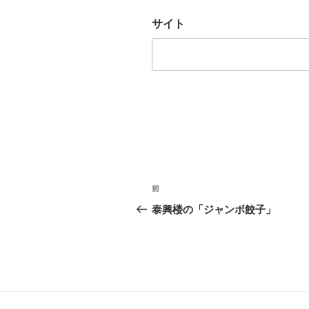
サイト
投
前
前
稿
の
泰興楼の「ジャンボ餃子」
投
ナ
稿
ビ
ゲ
ー