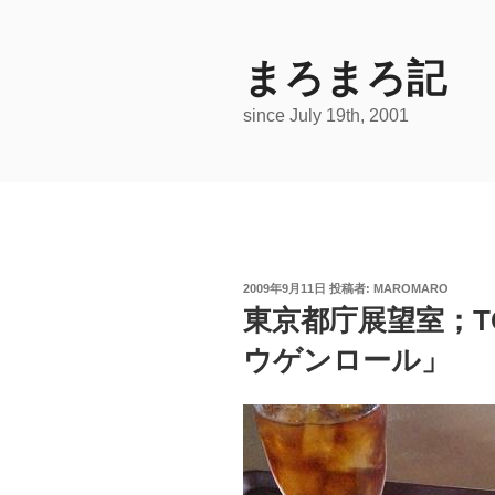
コ
ン
テ
まろまろ記
ン
since July 19th, 2001
ツ
へ
ス
キ
ッ
プ
投
2009年9月11日
投稿者:
MAROMARO
稿
東京都庁展望室；TOK
日:
ウゲンロール」