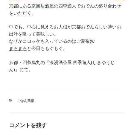
京都にある京風居酒屋の四季遊人でおでんの盛り合わせ
をいただく。
中でも、中心に見えるお大根が京都おでんらしい薄いお
出汁を吸って美味しい。
なぜかコロッケも入っているのはご愛敬(w
まろまろ
と今日ももぐもぐ。
京都・四条烏丸の「浪漫酒茶屋 四季遊人(しきゆうじ
ん)」にて。
カ
ごはん日記
テ
ゴ
リ
ー
コメントを残す