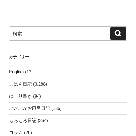
投
ー
稿
シ
ョ
ン
検
検
索
索:
カテゴリー
English
(13)
ごはん日記
(3,288)
はしり書き
(84)
ぷかぷかお風呂日記
(136)
もろもろ日記
(264)
コラム
(20)