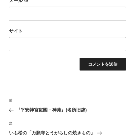
メール
※
サイト
投
前
前
稿
の
『平安神宮庭園・神苑』(名所旧跡)
ナ
投
ビ
稿
次
次
ゲ
の
いも松の「万願寺とうがらしの焼きもの」