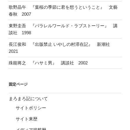
歌野晶午 『葉桜の季節に君を想うということ』 文藝
春秋 2007
東野圭吾 『パラレルワールド・ラブストーリー』 講
談社 1998
長江俊和 『出版禁止 いやしの村滞在記』 新潮社
2021
殊能将之 『ハサミ男』 講談社 2002
固定ページ
まろまろ記について
サイトポリシー
サイト来歴
メディア掲載歴