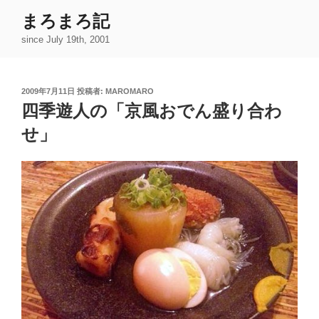
コ
まろまろ記
ン
since July 19th, 2001
テ
ン
ツ
投
2009年7月11日
投稿者:
MAROMARO
へ
稿
四季遊人の「京風おでん盛り合わ
ス
日:
キ
せ」
ッ
プ