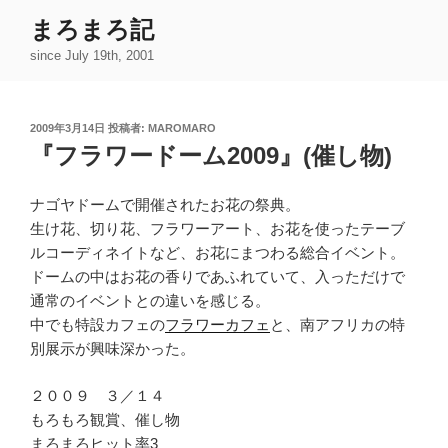
コ
まろまろ記
ン
since July 19th, 2001
テ
ン
ツ
投
2009年3月14日
投稿者:
MAROMARO
へ
稿
『フラワードーム2009』(催し物)
ス
日:
キ
ッ
ナゴヤドームで開催されたお花の祭典。
プ
生け花、切り花、フラワーアート、お花を使ったテーブ
ルコーディネイトなど、お花にまつわる総合イベント。
ドームの中はお花の香りであふれていて、入っただけで
通常のイベントとの違いを感じる。
中でも特設カフェの
フラワーカフェ
と、南アフリカの特
別展示が興味深かった。
２００９ ３／１４
もろもろ観賞、催し物
まろまろヒット率3