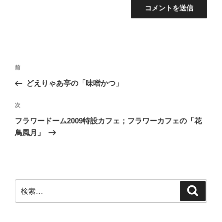
投
前
前
稿
の
どえりゃあ亭の「味噌かつ」
ナ
投
ビ
稿
次
次
ゲ
の
フラワードーム2009特設カフェ；フラワーカフェの「花
投
ー
鳥風月」
稿
シ
ョ
ン
検
検
索
索: