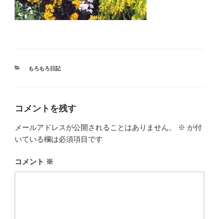
カ
もろもろ日記
テ
ゴ
リ
ー
コメントを残す
メールアドレスが公開されることはありません。
※
が付
いている欄は必須項目です
コメント
※