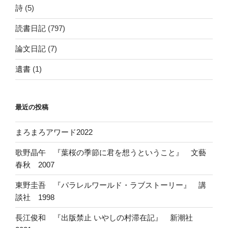
詩
(5)
読書日記
(797)
論文日記
(7)
遺書
(1)
最近の投稿
まろまろアワード2022
歌野晶午 『葉桜の季節に君を想うということ』 文藝
春秋 2007
東野圭吾 『パラレルワールド・ラブストーリー』 講
談社 1998
長江俊和 『出版禁止 いやしの村滞在記』 新潮社